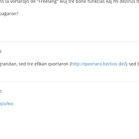
 la vortarojn de "Freelang" kiuj tre bone funkcias kaj mi dezirus t
tpaĝaron?
3
randan, sed tre efikan qvortaron (
http://qvortaro.berlios.de/
), sed
0
jix/kio