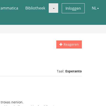
rammatica
Bibliotheek
NL
Inloggen
Reageren
Taal:
Esperanto
 trovas nenion.