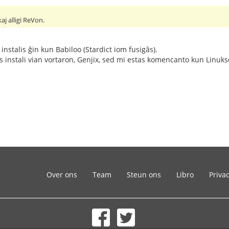
kaj alligi ReVon.
 instalis ĝin kun Babiloo (Stardict iom fusigâs).
 instali vian vortaron, Genjix, sed mi estas komencanto kun Linuks
Over ons
Team
Steun ons
Libro
Priva