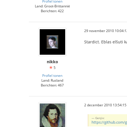
Profiel tonen
Land: Groot-Brittannië
Berichten: 422
29 november 2010 10:04:1
Stardict. Eblas elŝuti k
nikko
5
Profiel tonen
Land: Rusland
Berichten: 467
2 december 2010 13:54:15
Genjix:
https://github.com/g