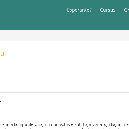
Esperanto?
Cursus
G
tu
3
 ĉe mia komputileto kaj mi nun volus elŝuti Eajn vortarojn kaj mi ne