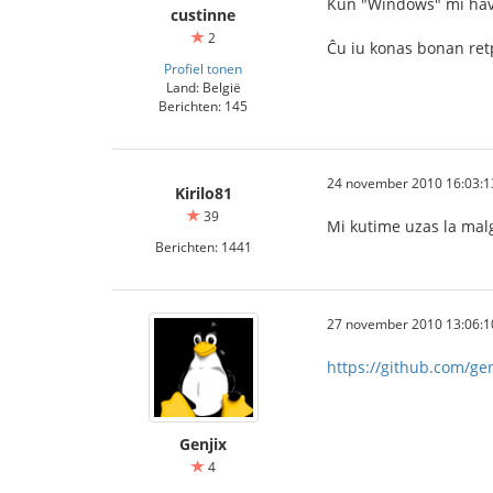
Kun "Windows" mi havis
custinne
2
Ĉu iu konas bonan re
Profiel tonen
Land: België
Berichten: 145
24 november 2010 16:03:1
Kirilo81
39
Mi kutime uzas la malg
Berichten: 1441
27 november 2010 13:06:1
https://github.com/gen
Genjix
4