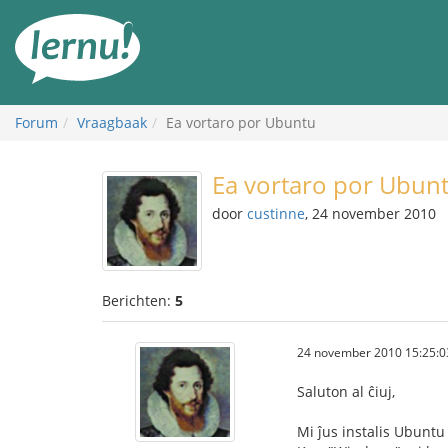
Naar
de
inhoud
Forum
Vraagbaak
Ea vortaro por Ubuntu
Ea vortaro por Ubun
door
custinne
, 24 november 2010
Berichten:
5
24 november 2010 15:25:0
Saluton al ĉiuj,
Mi ĵus instalis Ubuntu