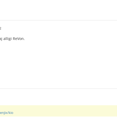
2
aj alligi ReVon.
enjix/kio