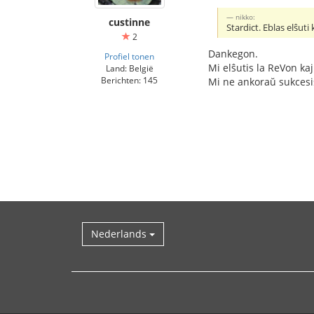
nikko:
custinne
Stardict. Eblas elŝuti 
2
Dankegon.
Profiel tonen
Mi elŝutis la ReVon kaj
Land: België
Berichten: 145
Mi ne ankoraŭ sukcesis
Nederlands