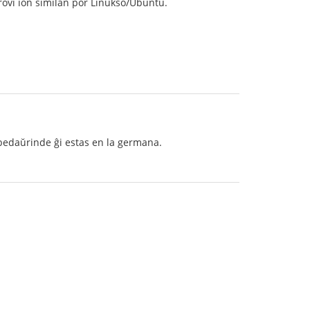
rovi ion similan por Linukso/Ubuntu.
 bedaŭrinde ĝi estas en la germana.