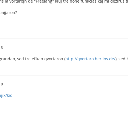
 la vortarojn de "Freelang" kiuj tre bone funkcias kaj mi dezirus t
tpaĝaron?
13
randan, sed tre efikan qvortaron (
http://qvortaro.berlios.de/
), sed
10
jix/kio