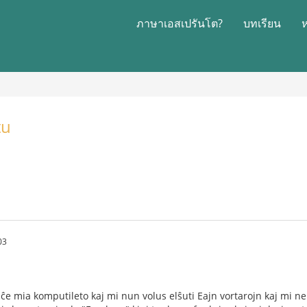
ภาษาเอสเปรันโต?
บทเรียน
tu
03
 ĉe mia komputileto kaj mi nun volus elŝuti Eajn vortarojn kaj mi ne