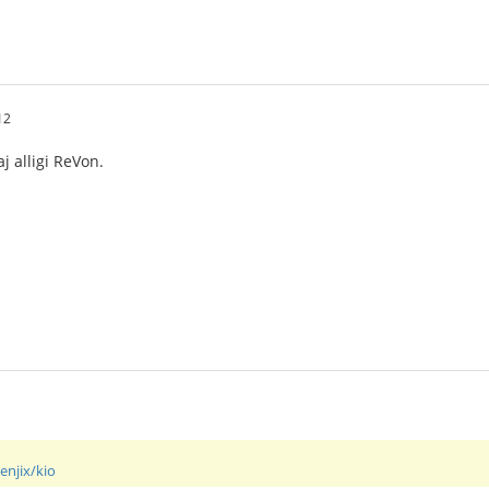
12
aj alligi ReVon.
enjix/kio