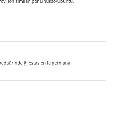
rovi ion similan por Linukso/Ubuntu.
 bedaŭrinde ĝi estas en la germana.