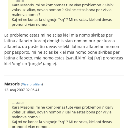
Mielo:
Kara Masoris, mi ne komprenas tute vian problemon ? Kial vi
volas uzi alian, novan nomon ? Kial ne estas bona por vi via
malnova nomo ?
Kaj mi ne konas la singnojn "ʌŋ" ? Mi ne scias, kiel oni devas
prononci vian nomon.
La problemo estas mi ne scias kiel mia nomo skribas per
latina alfabeto. koreoj donighis sian nomon nur per korea
alfabeto, do poste tiu devas selekti latinan alfabetan nomon
por pasporto. mi ne scias ke kiel mia nomo bone skribas per
latina alfabeto. mia nomo estas [sʌŋ.il.kim] kaj [ʌŋ] prononcas
kiel 'ung' en 'jungle' (angle).
Masoris
(
Vise profilen
)
12. maj 2007 02.06.41
Mielo:
Kara Masoris, mi ne komprenas tute vian problemon ? Kial vi
volas uzi alian, novan nomon ? Kial ne estas bona por vi via
malnova nomo ?
Kaj mi ne konas la singnojn "ʌŋ" ? Mi ne scias, kiel oni devas
prononci vian nomon.