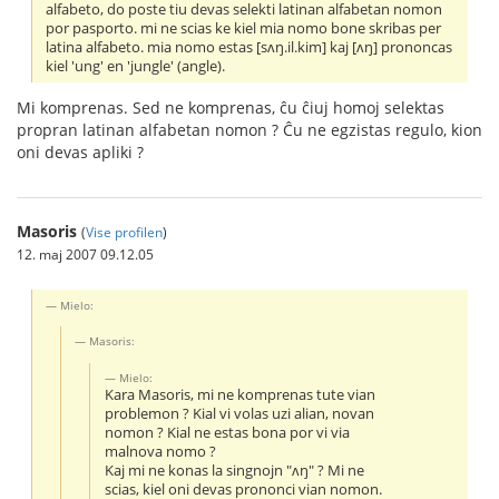
alfabeto, do poste tiu devas selekti latinan alfabetan nomon
por pasporto. mi ne scias ke kiel mia nomo bone skribas per
latina alfabeto. mia nomo estas [sʌŋ.il.kim] kaj [ʌŋ] prononcas
kiel 'ung' en 'jungle' (angle).
Mi komprenas. Sed ne komprenas, ĉu ĉiuj homoj selektas
propran latinan alfabetan nomon ? Ĉu ne egzistas regulo, kion
oni devas apliki ?
Masoris
(
Vise profilen
)
12. maj 2007 09.12.05
Mielo:
Masoris:
Mielo:
Kara Masoris, mi ne komprenas tute vian
problemon ? Kial vi volas uzi alian, novan
nomon ? Kial ne estas bona por vi via
malnova nomo ?
Kaj mi ne konas la singnojn "ʌŋ" ? Mi ne
scias, kiel oni devas prononci vian nomon.