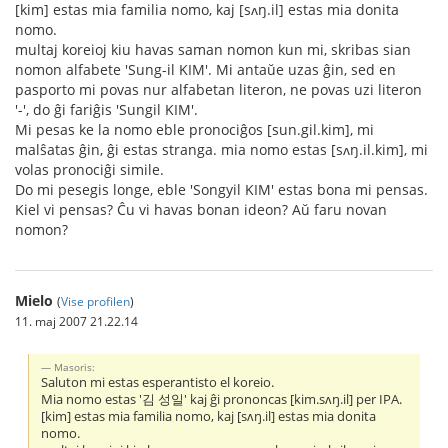
[kim] estas mia familia nomo, kaj [sʌŋ.il] estas mia donita
nomo.
multaj koreioj kiu havas saman nomon kun mi, skribas sian
nomon alfabete 'Sung-il KIM'. Mi antaŭe uzas ĝin, sed en
pasporto mi povas nur alfabetan literon, ne povas uzi literon
'-', do ĝi fariĝis 'Sungil KIM'.
Mi pesas ke la nomo eble pronociĝos [sun.gil.kim], mi
malŝatas ĝin, ĝi estas stranga. mia nomo estas [sʌŋ.il.kim], mi
volas pronociĝi simile.
Do mi pesegis longe, eble 'Songyil KIM' estas bona mi pensas.
Kiel vi pensas? Ĉu vi havas bonan ideon? Aŭ faru novan
nomon?
Mielo
(
Vise profilen
)
11. maj 2007 21.22.14
Masoris:
Saluton mi estas esperantisto el koreio.
Mia nomo estas '김 성일' kaj ĝi prononcas [kim.sʌŋ.il] per IPA.
[kim] estas mia familia nomo, kaj [sʌŋ.il] estas mia donita
nomo.