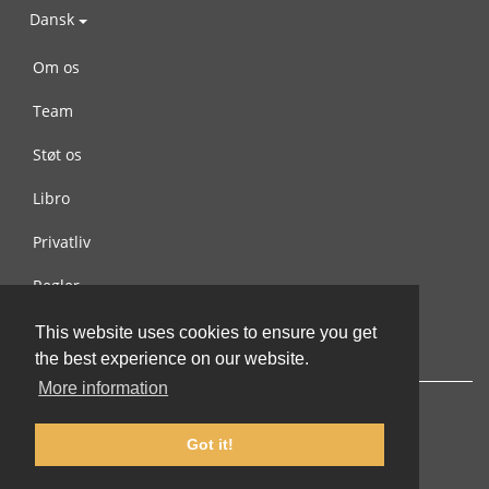
Dansk
Om os
Team
Støt os
Libro
Privatliv
Regler
Kontakt os
This website uses cookies to ensure you get
the best experience on our website.
More information
Got it!
© 2002-2026 lernu.net |
Impressum