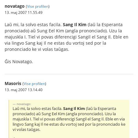
novatago
(
Vise profilen
)
13. maj 2007 11.55.49
Laŭ mi, la solvo estas facila.
Sang Il Kim
(laŭ la Esperanta
pronociado) aŭ Sung Eel Kim (angla prononciado). Uzu la
majuskla I. Tiel vi povas diferencigi Sangil el Sang Il. Eble en
via lingvo Sang kaj Il ne estas du vortoj sed por la
prononciado ke vi volas taŭgas.
Ĝis Novatago.
Masoris
(
Vise profilen
)
13. maj 2007 13.14.40
novatago:
Laŭ mi, la solvo estas facila.
Sang Il Kim
(laŭ la Esperanta
pronociado) aŭ Sung Eel Kim (angla prononciado). Uzu la
majuskla I. Tiel vi povas diferencigi Sangil el Sang Il. Eble en via
lingvo Sang kaj Il ne estas du vortoj sed por la prononciado ke
vi volas taŭgas.