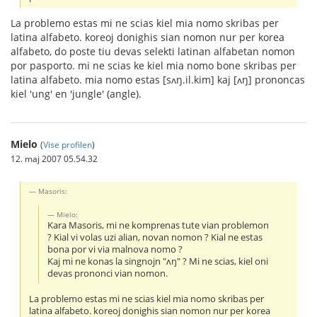
La problemo estas mi ne scias kiel mia nomo skribas per
latina alfabeto. koreoj donighis sian nomon nur per korea
alfabeto, do poste tiu devas selekti latinan alfabetan nomon
por pasporto. mi ne scias ke kiel mia nomo bone skribas per
latina alfabeto. mia nomo estas [sʌŋ.il.kim] kaj [ʌŋ] prononcas
kiel 'ung' en 'jungle' (angle).
Mielo
(
Vise profilen
)
12. maj 2007 05.54.32
Masoris:
Mielo:
Kara Masoris, mi ne komprenas tute vian problemon
? Kial vi volas uzi alian, novan nomon ? Kial ne estas
bona por vi via malnova nomo ?
Kaj mi ne konas la singnojn "ʌŋ" ? Mi ne scias, kiel oni
devas prononci vian nomon.
La problemo estas mi ne scias kiel mia nomo skribas per
latina alfabeto. koreoj donighis sian nomon nur per korea