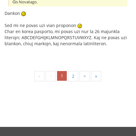
Ĝis Novatago.
Dankon
Sed mi ne povas uzi vian proponon
Char en korea pasporto, mi povas uzi nur la 26 majunkla
literojn; ABCDEFGHIJKLMNOPQRSTUVWXYZ. Kaj ne povas uzi
blankon, chiuj markojn, kaj nenormala latinliteron.
1
«
<
2
>
»