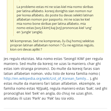
La problemo estas mi ne scias kiel mia nomo skribas
per latina alfabeto. koreoj donighis sian nomon nur
per korea alfabeto, do poste tiu devas selekti latinan
alfabetan nomon por pasporto. mi ne scias ke kiel
mia nomo bone skribas per latina alfabeto. mia
nomo estas [sʌŋ.il.kim] kaj [ʌŋ] prononcas kiel 'ung'
en 'jungle' (angle).
Mi komprenas. Sed ne komprenas, ĉu ĉiuj homoj selektas
propran latinan alfabetan nomon ? Ĉu ne egzistas regulo,
kion oni devas apliki ?
Jes regulo ekzistas. Mia nomo estas 'Seongil KIM' per regula
maniero. Sed multe da koreoj ne uzas la maniero, char ghi
estas iom stranga prononci. Do multe da koreoj faras sian
latian alfabetan nomon. vidu listo de korea familia nomo (
http://en.wikipedia.org/wiki/List_of_Korean_family...
), ghi
estas multe da maniero fari latian alfabeton. ekzemple, se
familia nomo estas 박[pak], regula maniero estas 'bak', sed ghi
pronocighas kiel 'bek' en angla, do chiuj ne uzas ghin.
anstatau ili uzas 'Park' au 'Pak' lau sia volo.