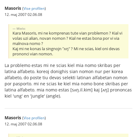
Masoris
(
Vise profilen
)
12. maj 2007 02.06.08
Mielo:
Kara Masoris, mi ne komprenas tute vian problemon ? Kial vi
volas uzi alian, novan nomon ? Kial ne estas bona por vi via
malnova nomo ?
Kaj mi ne konas la singnojn "ʌŋ" ? Mi ne scias, kiel oni devas
prononci vian nomon.
La problemo estas mi ne scias kiel mia nomo skribas per
latina alfabeto. koreoj donighis sian nomon nur per korea
alfabeto, do poste tiu devas selekti latinan alfabetan nomon
por pasporto. mi ne scias ke kiel mia nomo bone skribas per
latina alfabeto. mia nomo estas [sʌŋ.il.kim] kaj [ʌŋ] prononcas
kiel 'ung' en 'jungle' (angle).
Masoris
(
Vise profilen
)
12. maj 2007 02.06.08