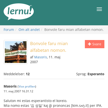
Til
indholdet
Men
Forum
Om alt andet
Bonvole faru mian alfabetan nomon.
Bonvole faru mian
Svare
alfabetan nomon.
af
Masoris
, 11. maj
2007
Meddelelser:
12
Sprog:
Esperanto
Masoris
(
Vise profilen
)
11. maj 2007 16.31.12
Saluton mi estas esperantisto el koreio.
Mia nomo estas '김 성일' kaj ĝi prononcas [kim.sʌŋ.il] per IPA.