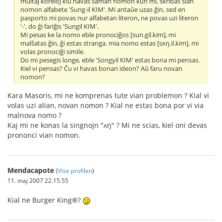
multaj koreioj kiu havas saman nomon kun mi, skribas sian
nomon alfabete 'Sung-il KIM'. Mi antaŭe uzas ĝin, sed en
pasporto mi povas nur alfabetan literon, ne povas uzi literon
'-', do ĝi fariĝis 'Sungil KIM'.
Mi pesas ke la nomo eble pronociĝos [sun.gil.kim], mi
malŝatas ĝin, ĝi estas stranga. mia nomo estas [sʌŋ.il.kim], mi
volas pronociĝi simile.
Do mi pesegis longe, eble 'Songyil KIM' estas bona mi pensas.
Kiel vi pensas? Ĉu vi havas bonan ideon? Aŭ faru novan
nomon?
Kara Masoris, mi ne komprenas tute vian problemon ? Kial vi
volas uzi alian, novan nomon ? Kial ne estas bona por vi via
malnova nomo ?
Kaj mi ne konas la singnojn "ʌŋ" ? Mi ne scias, kiel oni devas
prononci vian nomon.
Mendacapote
(
Vise profilen
)
11. maj 2007 22.15.55
Kial ne Burger King®?