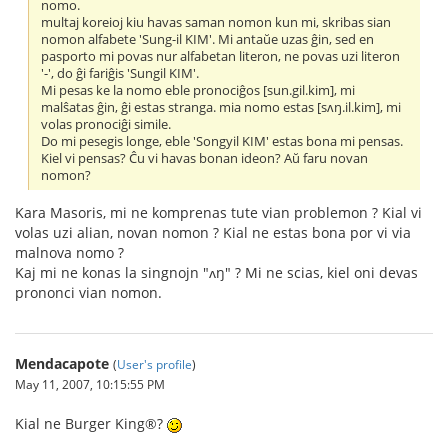
nomo.
multaj koreioj kiu havas saman nomon kun mi, skribas sian
nomon alfabete 'Sung-il KIM'. Mi antaŭe uzas ĝin, sed en
pasporto mi povas nur alfabetan literon, ne povas uzi literon
'-', do ĝi fariĝis 'Sungil KIM'.
Mi pesas ke la nomo eble pronociĝos [sun.gil.kim], mi
malŝatas ĝin, ĝi estas stranga. mia nomo estas [sʌŋ.il.kim], mi
volas pronociĝi simile.
Do mi pesegis longe, eble 'Songyil KIM' estas bona mi pensas.
Kiel vi pensas? Ĉu vi havas bonan ideon? Aŭ faru novan
nomon?
Kara Masoris, mi ne komprenas tute vian problemon ? Kial vi
volas uzi alian, novan nomon ? Kial ne estas bona por vi via
malnova nomo ?
Kaj mi ne konas la singnojn "ʌŋ" ? Mi ne scias, kiel oni devas
prononci vian nomon.
Mendacapote
(
User's profile
)
May 11, 2007, 10:15:55 PM
Kial ne Burger King®?