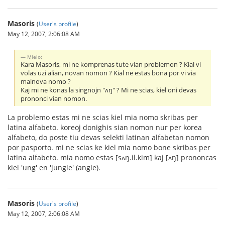
Masoris
(
User's profile
)
May 12, 2007, 2:06:08 AM
Mielo:
Kara Masoris, mi ne komprenas tute vian problemon ? Kial vi
volas uzi alian, novan nomon ? Kial ne estas bona por vi via
malnova nomo ?
Kaj mi ne konas la singnojn "ʌŋ" ? Mi ne scias, kiel oni devas
prononci vian nomon.
La problemo estas mi ne scias kiel mia nomo skribas per
latina alfabeto. koreoj donighis sian nomon nur per korea
alfabeto, do poste tiu devas selekti latinan alfabetan nomon
por pasporto. mi ne scias ke kiel mia nomo bone skribas per
latina alfabeto. mia nomo estas [sʌŋ.il.kim] kaj [ʌŋ] prononcas
kiel 'ung' en 'jungle' (angle).
Masoris
(
User's profile
)
May 12, 2007, 2:06:08 AM