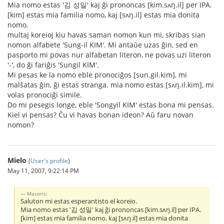
Mia nomo estas '김 성일' kaj ĝi prononcas [kim.sʌŋ.il] per IPA.
[kim] estas mia familia nomo, kaj [sʌŋ.il] estas mia donita
nomo.
multaj koreioj kiu havas saman nomon kun mi, skribas sian
nomon alfabete 'Sung-il KIM'. Mi antaŭe uzas ĝin, sed en
pasporto mi povas nur alfabetan literon, ne povas uzi literon
'-', do ĝi fariĝis 'Sungil KIM'.
Mi pesas ke la nomo eble pronociĝos [sun.gil.kim], mi
malŝatas ĝin, ĝi estas stranga. mia nomo estas [sʌŋ.il.kim], mi
volas pronociĝi simile.
Do mi pesegis longe, eble 'Songyil KIM' estas bona mi pensas.
Kiel vi pensas? Ĉu vi havas bonan ideon? Aŭ faru novan
nomon?
Mielo
(
User's profile
)
May 11, 2007, 9:22:14 PM
Masoris:
Saluton mi estas esperantisto el koreio.
Mia nomo estas '김 성일' kaj ĝi prononcas [kim.sʌŋ.il] per IPA.
[kim] estas mia familia nomo, kaj [sʌŋ.il] estas mia donita