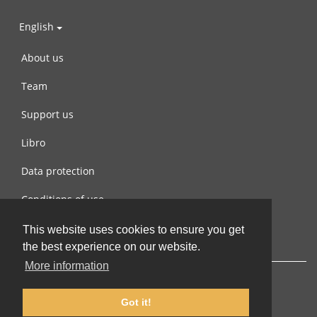
English
About us
Team
Support us
Libro
Data protection
Conditions of use
Contact us
This website uses cookies to ensure you get
the best experience on our website.
More information
Got it!