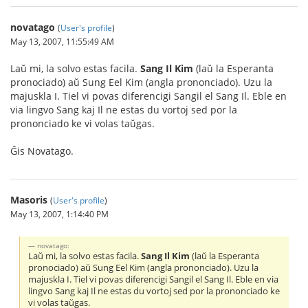
novatago
(
User's profile
)
May 13, 2007, 11:55:49 AM
Laŭ mi, la solvo estas facila.
Sang Il Kim
(laŭ la Esperanta
pronociado) aŭ Sung Eel Kim (angla prononciado). Uzu la
majuskla I. Tiel vi povas diferencigi Sangil el Sang Il. Eble en
via lingvo Sang kaj Il ne estas du vortoj sed por la
prononciado ke vi volas taŭgas.
Ĝis Novatago.
Masoris
(
User's profile
)
May 13, 2007, 1:14:40 PM
novatago:
Laŭ mi, la solvo estas facila.
Sang Il Kim
(laŭ la Esperanta
pronociado) aŭ Sung Eel Kim (angla prononciado). Uzu la
majuskla I. Tiel vi povas diferencigi Sangil el Sang Il. Eble en via
lingvo Sang kaj Il ne estas du vortoj sed por la prononciado ke
vi volas taŭgas.