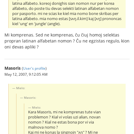
latina alfabeto. koreoj donighis sian nomon nur per korea
alfabeto, do poste tiu devas selekti latinan alfabetan nomon
por pasporto. mi ne scias ke kiel mia nomo bone skribas per
latina alfabeto. mia nomo estas [sʌŋ.il.kim] kaj [ʌŋ] prononcas
kiel 'ung' en 'jungle' (angle).
Mi komprenas. Sed ne komprenas, ĉu ĉiuj homoj selektas
propran latinan alfabetan nomon ? Ĉu ne egzistas regulo, kion
oni devas apliki ?
Masoris
(
User's profile
)
May 12, 2007, 9:12:05 AM
Mielo:
Masoris:
Mielo:
Kara Masoris, mi ne komprenas tute vian
problemon ? Kial vi volas uzi alian, novan
nomon ? Kial ne estas bona por vi via
malnova nomo ?
Kaj mi ne konas la singnojn "ʌŋ" ? Mi ne