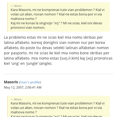
Mielo:
Kara Masoris, mi ne komprenas tute vian problemon ? Kial vi
volas uzi alian, novan nomon ? Kial ne estas bona por vi via
malnova nomo ?
Kaj mi ne konas la singnojn "ʌŋ" ? Mi ne scias, kiel oni devas
prononci vian nomon.
La problemo estas mi ne scias kiel mia nomo skribas per
latina alfabeto. koreoj donighis sian nomon nur per korea
alfabeto, do poste tiu devas selekti latinan alfabetan nomon
por pasporto. mi ne scias ke kiel mia nomo bone skribas per
latina alfabeto. mia nomo estas [sʌŋ.il.kim] kaj [ʌŋ] prononcas
kiel 'ung' en 'jungle' (angle).
Masoris
(
User's profile
)
May 12, 2007, 2:06:41 AM
Mielo:
Kara Masoris, mi ne komprenas tute vian problemon ? Kial vi
volas uzi alian, novan nomon ? Kial ne estas bona por vi via
malnova nomo ?
Kaj mi ne konas la singnojn "ʌŋ" ? Mi ne scias, kiel oni devas