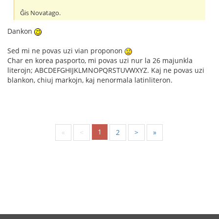
Ĝis Novatago.
Dankon
Sed mi ne povas uzi vian proponon
Char en korea pasporto, mi povas uzi nur la 26 majunkla
literojn; ABCDEFGHIJKLMNOPQRSTUVWXYZ. Kaj ne povas uzi
blankon, chiuj markojn, kaj nenormala latinliteron.
1
«
<
2
>
»