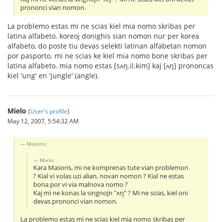
prononci vian nomon.
La problemo estas mi ne scias kiel mia nomo skribas per
latina alfabeto. koreoj donighis sian nomon nur per korea
alfabeto, do poste tiu devas selekti latinan alfabetan nomon
por pasporto. mi ne scias ke kiel mia nomo bone skribas per
latina alfabeto. mia nomo estas [sʌŋ.il.kim] kaj [ʌŋ] prononcas
kiel 'ung' en 'jungle' (angle).
Mielo
(
User's profile
)
May 12, 2007, 5:54:32 AM
Masoris:
Mielo:
Kara Masoris, mi ne komprenas tute vian problemon
? Kial vi volas uzi alian, novan nomon ? Kial ne estas
bona por vi via malnova nomo ?
Kaj mi ne konas la singnojn "ʌŋ" ? Mi ne scias, kiel oni
devas prononci vian nomon.
La problemo estas mi ne scias kiel mia nomo skribas per