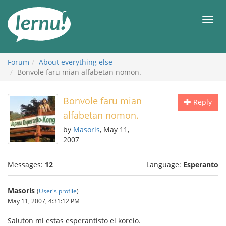
Skip
to
Men
the
content
Forum
About everything else
Bonvole faru mian alfabetan nomon.
Bonvole faru mian
Reply
alfabetan nomon.
by
Masoris
, May 11,
2007
Messages:
12
Language:
Esperanto
Masoris
(
User's profile
)
May 11, 2007, 4:31:12 PM
Saluton mi estas esperantisto el koreio.