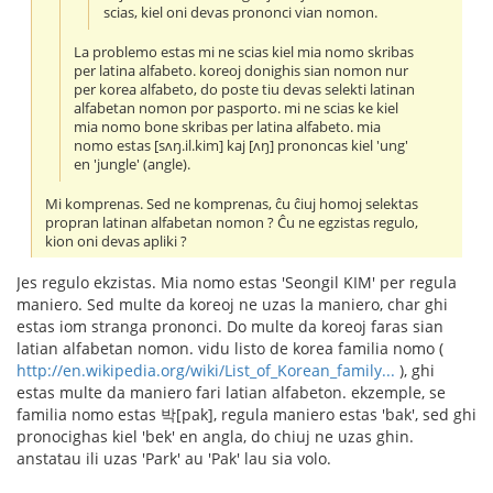
scias, kiel oni devas prononci vian nomon.
La problemo estas mi ne scias kiel mia nomo skribas
per latina alfabeto. koreoj donighis sian nomon nur
per korea alfabeto, do poste tiu devas selekti latinan
alfabetan nomon por pasporto. mi ne scias ke kiel
mia nomo bone skribas per latina alfabeto. mia
nomo estas [sʌŋ.il.kim] kaj [ʌŋ] prononcas kiel 'ung'
en 'jungle' (angle).
Mi komprenas. Sed ne komprenas, ĉu ĉiuj homoj selektas
propran latinan alfabetan nomon ? Ĉu ne egzistas regulo,
kion oni devas apliki ?
Jes regulo ekzistas. Mia nomo estas 'Seongil KIM' per regula
maniero. Sed multe da koreoj ne uzas la maniero, char ghi
estas iom stranga prononci. Do multe da koreoj faras sian
latian alfabetan nomon. vidu listo de korea familia nomo (
http://en.wikipedia.org/wiki/List_of_Korean_family...
), ghi
estas multe da maniero fari latian alfabeton. ekzemple, se
familia nomo estas 박[pak], regula maniero estas 'bak', sed ghi
pronocighas kiel 'bek' en angla, do chiuj ne uzas ghin.
anstatau ili uzas 'Park' au 'Pak' lau sia volo.