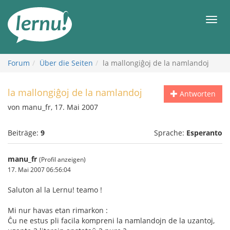
Zum
Inhalt
Men
Forum
Über die Seiten
la mallongiĝoj de la namlandoj
la mallongiĝoj de la namlandoj
Antworten
von manu_fr, 17. Mai 2007
Beiträge:
9
Sprache:
Esperanto
manu_fr
(Profil anzeigen)
17. Mai 2007 06:56:04
Saluton al la Lernu! teamo !
Mi nur havas etan rimarkon :
Ĉu ne estus pli facila kompreni la namlandojn de la uzantoj,