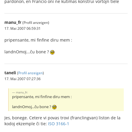
pardonon, en Francio oni ne kutimas konstrui vortojn tiele
manu_fr
(Profil anzeigen)
17. Mai 2007 06:59:31
pripensante, mi finfine diru mem :
landnOmoj...ĉu bone ?
taneli
(
Profil anzeigen
)
17. Mai 2007 07:27:36
manu_fr:
pripensante, mi finfine diru mem :
landnOmoj...ĉu bone ?
Jes, bonege. Cetere vi povas trovi (franclingvan) liston de la
kodoj ekzemple ĉi tie:
ISO 3166-1