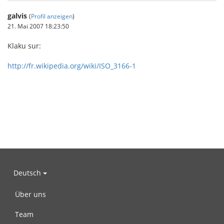
galvis
(
Profil anzeigen
)
21. Mai 2007 18:23:50
Klaku sur:
http://fr.wikipedia.org/wiki/ISO_3166-1
Deutsch
Über uns
Team