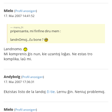
Mielo
(
Profil anzeigen
)
17. Mai 2007 14:41:52
manu_fr:
pripensante, mi finfine diru mem :
landnOmoj...ĉu bone ?
Landnomo.
Mi komprenis ĝis nun, kie uzantoj loĝas. Ne estas tro
komplika, laŭ mi.
Andybolg
(
Profil anzeigen
)
17. Mai 2007 17:36:31
Ekzistas listo de la landoj
ĉi tie
. Lernu ĝin. Neniuj problemoj.
Mielo
(
Profil anzeigen
)