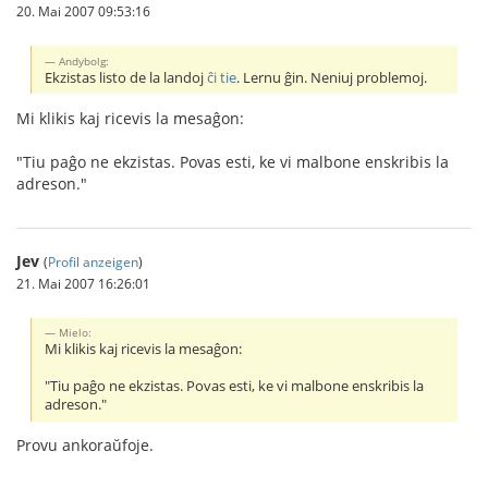
20. Mai 2007 09:53:16
Andybolg:
Ekzistas listo de la landoj
ĉi tie
. Lernu ĝin. Neniuj problemoj.
Mi klikis kaj ricevis la mesaĝon:
"Tiu paĝo ne ekzistas. Povas esti, ke vi malbone enskribis la
adreson."
Jev
(
Profil anzeigen
)
21. Mai 2007 16:26:01
Mielo:
Mi klikis kaj ricevis la mesaĝon:
"Tiu paĝo ne ekzistas. Povas esti, ke vi malbone enskribis la
adreson."
Provu ankoraŭfoje.