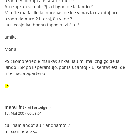
uzante 3 literojn anstataŭ 2 nure ?
Aŭ (kaj kun se eble ?) la flagon de la lando ?
Mi ofte malfacile komprenas de kie venas la uzantoj pro
uzado de nure 2 literoj, ĉu vi ne ?
suksecojn kaj bonan tagon al vi ĉiuj !
amike,
Manu
PS : kompreneble mankas ankaŭ laŭ mi mallongiĝo de la
lando ESP po Esperantujo, por la uzantoj kiuj sentas esti de
internacia aparteno
manu_fr
(Profil anzeigen)
17. Mai 2007 06:58:01
ĉu "namlando" aŭ "landnamo" ?
mi ĉiam eraras...