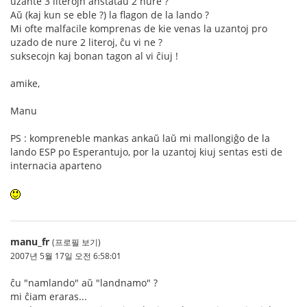
uzante 3 literojn anstataŭ 2 nure ?
Aŭ (kaj kun se eble ?) la flagon de la lando ?
Mi ofte malfacile komprenas de kie venas la uzantoj pro
uzado de nure 2 literoj, ĉu vi ne ?
suksecojn kaj bonan tagon al vi ĉiuj !
amike,
Manu
PS : kompreneble mankas ankaŭ laŭ mi mallongiĝo de la
lando ESP po Esperantujo, por la uzantoj kiuj sentas esti de
internacia aparteno
manu_fr
(프로필 보기)
2007년 5월 17일 오전 6:58:01
ĉu "namlando" aŭ "landnamo" ?
mi ĉiam eraras...