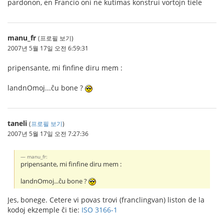
pardonon, en Francio oni ne kutimas konstrui vortojn tiele
manu_fr
(프로필 보기)
2007년 5월 17일 오전 6:59:31
pripensante, mi finfine diru mem :
landnOmoj...ĉu bone ?
taneli
(
프로필 보기
)
2007년 5월 17일 오전 7:27:36
manu_fr:
pripensante, mi finfine diru mem :
landnOmoj...ĉu bone ?
Jes, bonege. Cetere vi povas trovi (franclingvan) liston de la
kodoj ekzemple ĉi tie:
ISO 3166-1