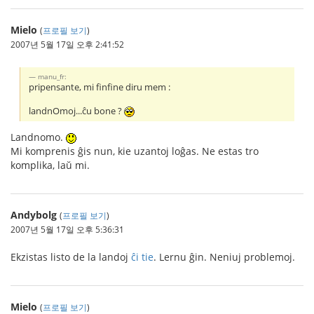
Mielo
(
프로필 보기
)
2007년 5월 17일 오후 2:41:52
manu_fr:
pripensante, mi finfine diru mem :
landnOmoj...ĉu bone ?
Landnomo.
Mi komprenis ĝis nun, kie uzantoj loĝas. Ne estas tro
komplika, laŭ mi.
Andybolg
(
프로필 보기
)
2007년 5월 17일 오후 5:36:31
Ekzistas listo de la landoj
ĉi tie
. Lernu ĝin. Neniuj problemoj.
Mielo
(
프로필 보기
)