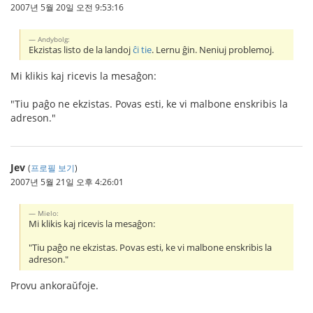
2007년 5월 20일 오전 9:53:16
Andybolg:
Ekzistas listo de la landoj
ĉi tie
. Lernu ĝin. Neniuj problemoj.
Mi klikis kaj ricevis la mesaĝon:
"Tiu paĝo ne ekzistas. Povas esti, ke vi malbone enskribis la
adreson."
Jev
(
프로필 보기
)
2007년 5월 21일 오후 4:26:01
Mielo:
Mi klikis kaj ricevis la mesaĝon:
"Tiu paĝo ne ekzistas. Povas esti, ke vi malbone enskribis la
adreson."
Provu ankoraŭfoje.