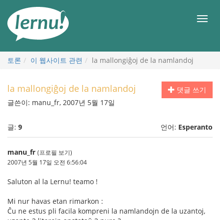
본
문
메
으
뉴
로
토론
이 웹사이트 관련
la mallongiĝoj de la namlandoj
la mallongiĝoj de la namlandoj
댓글 쓰기
글쓴이: manu_fr, 2007년 5월 17일
글:
9
언어:
Esperanto
manu_fr
(프로필 보기)
2007년 5월 17일 오전 6:56:04
Saluton al la Lernu! teamo !
Mi nur havas etan rimarkon :
Ĉu ne estus pli facila kompreni la namlandojn de la uzantoj,