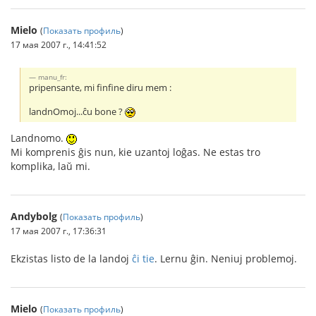
Mielo
(
Показать профиль
)
17 мая 2007 г., 14:41:52
manu_fr:
pripensante, mi finfine diru mem :
landnOmoj...ĉu bone ?
Landnomo.
Mi komprenis ĝis nun, kie uzantoj loĝas. Ne estas tro
komplika, laŭ mi.
Andybolg
(
Показать профиль
)
17 мая 2007 г., 17:36:31
Ekzistas listo de la landoj
ĉi tie
. Lernu ĝin. Neniuj problemoj.
Mielo
(
Показать профиль
)