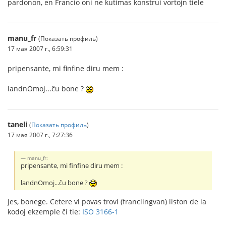
pardonon, en Francio oni ne kutimas konstrui vortojn tiele
manu_fr
(Показать профиль)
17 мая 2007 г., 6:59:31
pripensante, mi finfine diru mem :
landnOmoj...ĉu bone ?
taneli
(
Показать профиль
)
17 мая 2007 г., 7:27:36
manu_fr:
pripensante, mi finfine diru mem :
landnOmoj...ĉu bone ?
Jes, bonege. Cetere vi povas trovi (franclingvan) liston de la
kodoj ekzemple ĉi tie:
ISO 3166-1