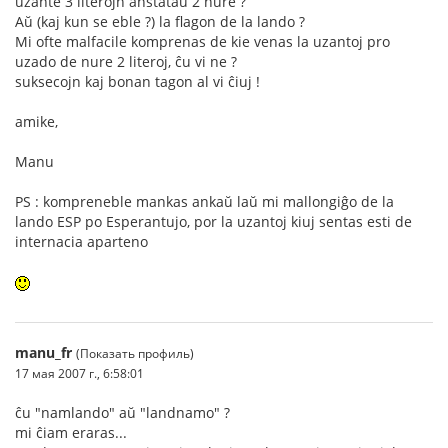
uzante 3 literojn anstataŭ 2 nure ?
Aŭ (kaj kun se eble ?) la flagon de la lando ?
Mi ofte malfacile komprenas de kie venas la uzantoj pro
uzado de nure 2 literoj, ĉu vi ne ?
suksecojn kaj bonan tagon al vi ĉiuj !
amike,
Manu
PS : kompreneble mankas ankaŭ laŭ mi mallongiĝo de la
lando ESP po Esperantujo, por la uzantoj kiuj sentas esti de
internacia aparteno
manu_fr
(Показать профиль)
17 мая 2007 г., 6:58:01
ĉu "namlando" aŭ "landnamo" ?
mi ĉiam eraras...