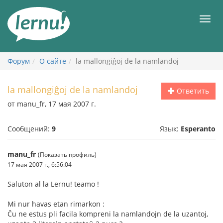
К
содержанию
Мен
Форум
О сайте
la mallongiĝoj de la namlandoj
la mallongiĝoj de la namlandoj
Ответить
от manu_fr, 17 мая 2007 г.
Сообщений:
9
Язык:
Esperanto
manu_fr
(Показать профиль)
17 мая 2007 г., 6:56:04
Saluton al la Lernu! teamo !
Mi nur havas etan rimarkon :
Ĉu ne estus pli facila kompreni la namlandojn de la uzantoj,