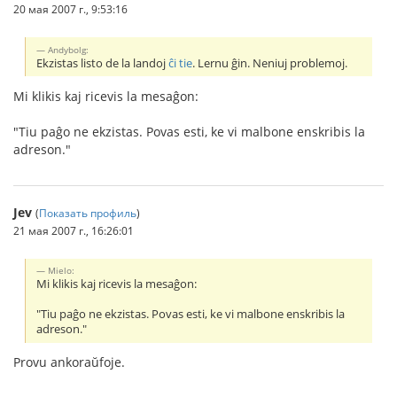
20 мая 2007 г., 9:53:16
Andybolg:
Ekzistas listo de la landoj
ĉi tie
. Lernu ĝin. Neniuj problemoj.
Mi klikis kaj ricevis la mesaĝon:
"Tiu paĝo ne ekzistas. Povas esti, ke vi malbone enskribis la
adreson."
Jev
(
Показать профиль
)
21 мая 2007 г., 16:26:01
Mielo:
Mi klikis kaj ricevis la mesaĝon:
"Tiu paĝo ne ekzistas. Povas esti, ke vi malbone enskribis la
adreson."
Provu ankoraŭfoje.