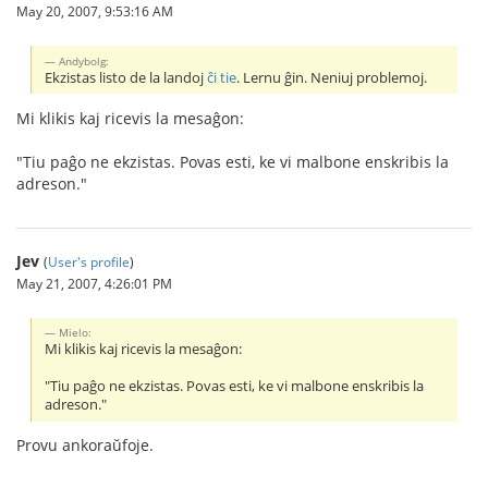
May 20, 2007, 9:53:16 AM
Andybolg:
Ekzistas listo de la landoj
ĉi tie
. Lernu ĝin. Neniuj problemoj.
Mi klikis kaj ricevis la mesaĝon:
"Tiu paĝo ne ekzistas. Povas esti, ke vi malbone enskribis la
adreson."
Jev
(
User's profile
)
May 21, 2007, 4:26:01 PM
Mielo:
Mi klikis kaj ricevis la mesaĝon:
"Tiu paĝo ne ekzistas. Povas esti, ke vi malbone enskribis la
adreson."
Provu ankoraŭfoje.