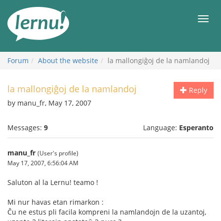
Skip
to
Men
the
content
Forum
About the website
la mallongiĝoj de la namlandoj
la mallongiĝoj de la namlandoj
Reply
by manu_fr, May 17, 2007
Messages:
9
Language:
Esperanto
manu_fr
(User's profile)
May 17, 2007, 6:56:04 AM
Saluton al la Lernu! teamo !
Mi nur havas etan rimarkon :
Ĉu ne estus pli facila kompreni la namlandojn de la uzantoj,