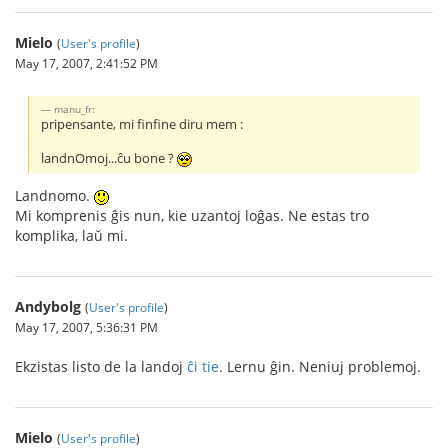
Mielo
(
User's profile
)
May 17, 2007, 2:41:52 PM
manu_fr:
pripensante, mi finfine diru mem :
landnOmoj...ĉu bone ?
Landnomo.
Mi komprenis ĝis nun, kie uzantoj loĝas. Ne estas tro
komplika, laŭ mi.
Andybolg
(
User's profile
)
May 17, 2007, 5:36:31 PM
Ekzistas listo de la landoj
ĉi tie
. Lernu ĝin. Neniuj problemoj.
Mielo
(
User's profile
)