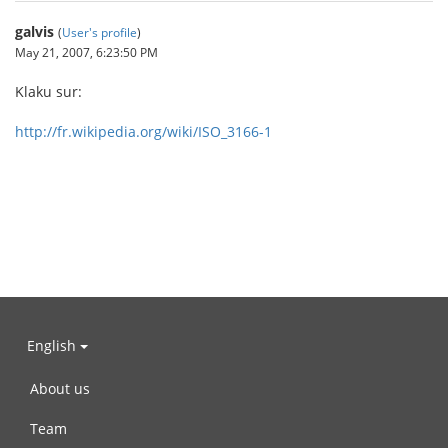
galvis
(
User's profile
)
May 21, 2007, 6:23:50 PM
Klaku sur:
http://fr.wikipedia.org/wiki/ISO_3166-1
English
About us
Team