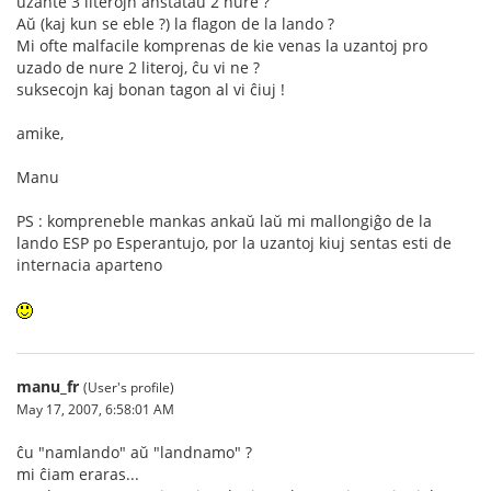
uzante 3 literojn anstataŭ 2 nure ?
Aŭ (kaj kun se eble ?) la flagon de la lando ?
Mi ofte malfacile komprenas de kie venas la uzantoj pro
uzado de nure 2 literoj, ĉu vi ne ?
suksecojn kaj bonan tagon al vi ĉiuj !
amike,
Manu
PS : kompreneble mankas ankaŭ laŭ mi mallongiĝo de la
lando ESP po Esperantujo, por la uzantoj kiuj sentas esti de
internacia aparteno
manu_fr
(User's profile)
May 17, 2007, 6:58:01 AM
ĉu "namlando" aŭ "landnamo" ?
mi ĉiam eraras...