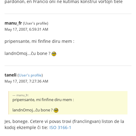
pardonon, en Francio oni ne kutimas konstrui vortojn tiele
manu_fr
(User's profile)
May 17, 2007, 6:59:31 AM
pripensante, mi finfine diru mem :
landnOmoj...ĉu bone ?
taneli
(
User's profile
)
May 17, 2007, 7:27:36 AM
manu_fr:
pripensante, mi finfine diru mem :
landnOmoj...ĉu bone ?
Jes, bonege. Cetere vi povas trovi (franclingvan) liston de la
kodoj ekzemple ĉi tie:
ISO 3166-1