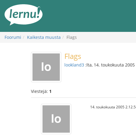
Tästä
sisältöön
Foorumi
Kaikesta muusta
Flags
Flags
lookland3
:lta, 14. toukokuuta 2005
Viestejä:
1
14. toukokuuta 2005 2.12.