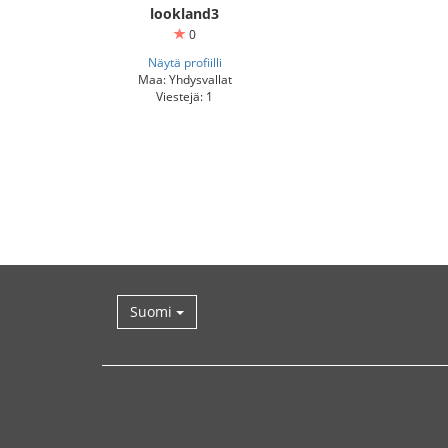
lookland3
0
Näytä profiilli
Maa: Yhdysvallat
Viestejä: 1
Suomi