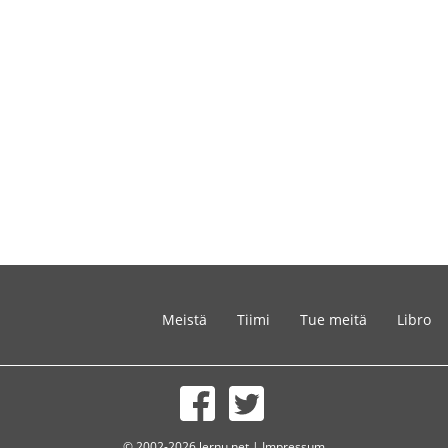
Meistä
Tiimi
Tue meitä
Libro
© 2002-2026 lernu.net |
Impressum