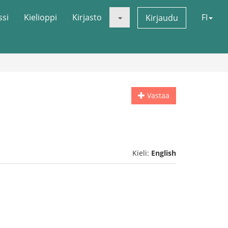
ssi
Kielioppi
Kirjasto
FI
Kirjaudu
Vastaa
Kieli:
English