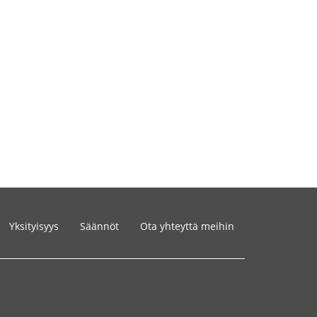
Yksityisyys
Säännöt
Ota yhteyttä meihin