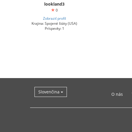
lookland3
0
Zobraziť profil
Krajina: Spojené štáty (USA)
Príspevky: 1
Slovenčina
O nás