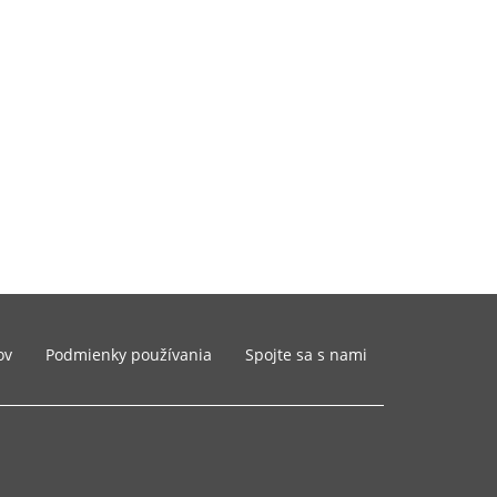
ov
Podmienky používania
Spojte sa s nami