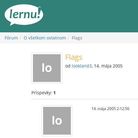
Späť
na
obsah
Fórum
O všetkom ostatnom
Flags
Flags
od
lookland3
, 14. mája 2005
Príspevky:
1
14. mája 2005 2:12:56