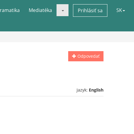
ramatika
Mediatéka
SK
Prihlásiť sa
Odpovedať
Jazyk:
English