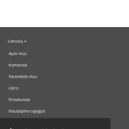
Lietuvių
Apie mus
Komanda
Paremkite mus
Libro
Privatumas
Naudojimo sąlygos
Susisiekite su mumis