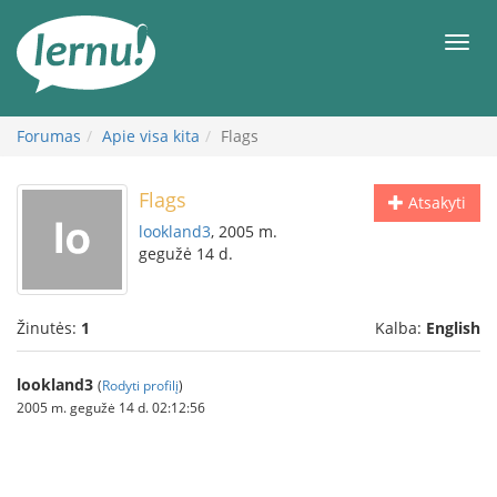
Į
turinį
Meni
Forumas
Apie visa kita
Flags
Flags
Atsakyti
lookland3
, 2005 m.
gegužė 14 d.
Žinutės:
1
Kalba:
English
lookland3
(
Rodyti profilį
)
2005 m. gegužė 14 d. 02:12:56