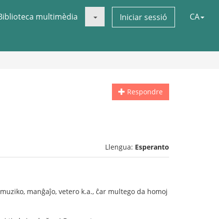
Biblioteca multimèdia
CA
Iniciar sessió
Respondre
Llengua:
Esperanto
 muziko, manĝaĵo, vetero k.a., ĉar multego da homoj