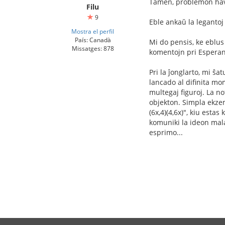
Tamen, problemon havas
Filu
9
Eble ankaŭ la legantoj
Mostra el perfil
País: Canadà
Mi do pensis, ke eblus
Missatges: 878
komentojn pri Esperant
Pri la ĵonglarto, mi ŝ
lancado al difinita mo
multegaj figuroj. La n
objekton. Simpla ekzemp
(6x,4)(4,6x)", kiu esta
komuniki la ideon mala
esprimo...