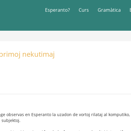
Esperanto?
Curs
Gramàtica
sprimoj nekutimaj
e observas en Esperanto la uzadon de vortoj rilataj al komputiko,
j subjektoj.