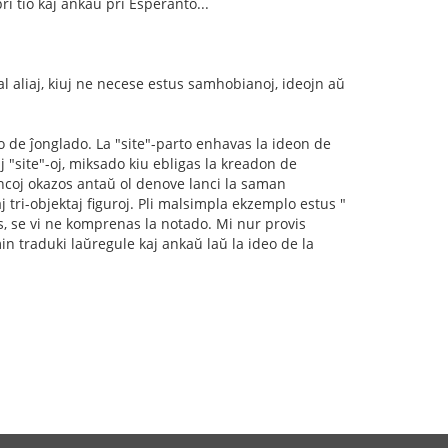
i tio kaj ankaŭ pri Esperanto...
 aliaj, kiuj ne necese estus samhobianoj, ideojn aŭ
o de ĵonglado. La "site"-parto enhavas la ideon de
j "site"-oj, miksado kiu ebligas la kreadon de
ancoj okazos antaŭ ol denove lanci la saman
j tri-objektaj figuroj. Pli malsimpla ekzemplo estus "
as, se vi ne komprenas la notado. Mi nur provis
in traduki laŭregule kaj ankaŭ laŭ la ideo de la