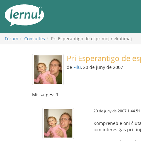
Al
contingut
Fòrum
Consultes
Pri Esperantigo de esprimoj nekutimaj
Pri Esperantigo de e
de
Filu
, 20 de juny de 2007
Missatges:
1
20 de juny de 2007 1.44.51
Kompreneble oni ĉiutag
iom interesiĝas pri tiu