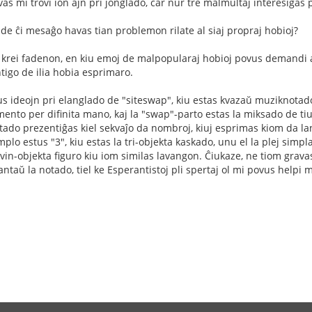
 mi trovi ion ajn pri ĵonglado, ĉar nur tre malmultaj interesiĝas pr
 de ĉi mesaĝo havas tian problemon rilate al siaj propraj hobioj?
 krei fadenon, en kiu emoj de malpopularaj hobioj povus demandi al
igo de ilia hobia esprimaro.
atus ideojn pri elanglado de "siteswap", kiu estas kvazaŭ muziknotad
mento per difinita mano, kaj la "swap"-parto estas la miksado de tiu
otado prezentiĝas kiel sekvaĵo da nombroj, kiuj esprimas kiom da l
lo estus "3", kiu estas la tri-objekta kaskado, unu el la plej simpla
s kvin-objekta figuro kiu iom similas lavangon. Ĉiukaze, ne tiom grav
ntaŭ la notado, tiel ke Esperantistoj pli spertaj ol mi povus helpi m