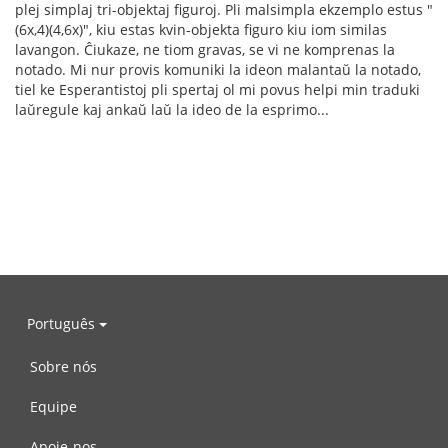
plej simplaj tri-objektaj figuroj. Pli malsimpla ekzemplo estus "
(6x,4)(4,6x)", kiu estas kvin-objekta figuro kiu iom similas
lavangon. Ĉiukaze, ne tiom gravas, se vi ne komprenas la
notado. Mi nur provis komuniki la ideon malantaŭ la notado,
tiel ke Esperantistoj pli spertaj ol mi povus helpi min traduki
laŭregule kaj ankaŭ laŭ la ideo de la esprimo...
Português
Sobre nós
Equipe
Apoie-nos