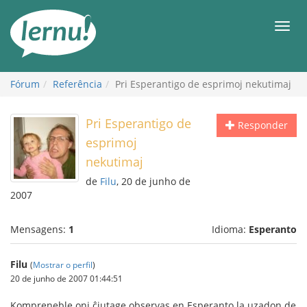
Ir
ao
Men
conteúdo
Fórum
Referência
Pri Esperantigo de esprimoj nekutimaj
Pri Esperantigo de
Responder
esprimoj
nekutimaj
de
Filu
, 20 de junho de
2007
Mensagens:
1
Idioma:
Esperanto
Filu
(
Mostrar o perfil
)
20 de junho de 2007 01:44:51
Kompreneble oni ĉiutage observas en Esperanto la uzadon de