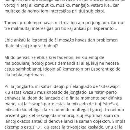
vortoj rilataj al komputiko, muziko, manĝaĵo, vetero k.a., ĉar
multego da homoj iom interesiĝas pri tiuj subjektoj.
Tamen, problemon havas mi trovi ion ajn pri ĵonglado, ĉar nur
tre malmultaj interesiĝas pri tio kaj ankaŭ pri Esperanto...
Eble ankaŭ la legantoj de ĉi mesaĝo havas tian problemon
rilate al siaj propraj hobioj?
Mi do pensis, ke eblus krei fadenon, en kiu emoj de
malpopularaj hobioj povus demandi al aliaj, kiuj ne necese
estus samhobianoj, ideojn aŭ komentojn pri Esperantigo de
ilia hobia esprimaro.
Pri la ĵonglarto, mi ŝatus ideojn pri elanglado de "siteswap",
kiu estas kvazaŭ muziknotado de ĵonglado. La "site"-parto
enhavas la ideon de lancado al difinita momento per difinita
mano, kaj la "swap"-parto estas la miksado de tiuj "site"-oj,
miksado kiu ebligas la kreadon de multegaj figuroj. La notado
prezentiĝas kiel sekvaĵo da nombroj, kiuj esprimas kiom da
lancoj okazos antaŭ ol denove lanci la saman objekton. Simpla
ekzemplo estus "3", kiu estas la tri-objekta kaskado, unu el la