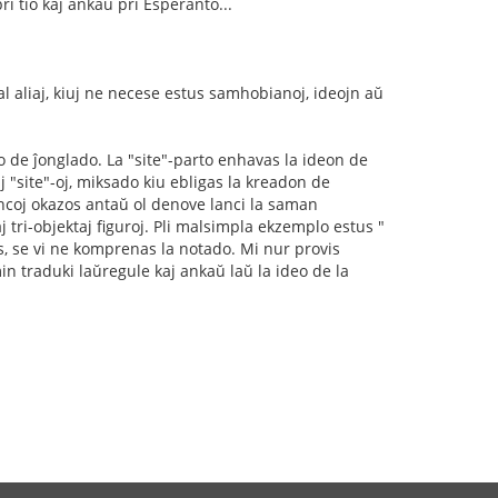
i tio kaj ankaŭ pri Esperanto...
 aliaj, kiuj ne necese estus samhobianoj, ideojn aŭ
o de ĵonglado. La "site"-parto enhavas la ideon de
j "site"-oj, miksado kiu ebligas la kreadon de
ancoj okazos antaŭ ol denove lanci la saman
j tri-objektaj figuroj. Pli malsimpla ekzemplo estus "
as, se vi ne komprenas la notado. Mi nur provis
in traduki laŭregule kaj ankaŭ laŭ la ideo de la