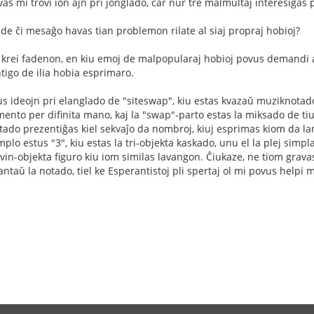
 mi trovi ion ajn pri ĵonglado, ĉar nur tre malmultaj interesiĝas pr
 de ĉi mesaĝo havas tian problemon rilate al siaj propraj hobioj?
 krei fadenon, en kiu emoj de malpopularaj hobioj povus demandi al
igo de ilia hobia esprimaro.
atus ideojn pri elanglado de "siteswap", kiu estas kvazaŭ muziknotad
mento per difinita mano, kaj la "swap"-parto estas la miksado de tiu
otado prezentiĝas kiel sekvaĵo da nombroj, kiuj esprimas kiom da l
lo estus "3", kiu estas la tri-objekta kaskado, unu el la plej simpla
s kvin-objekta figuro kiu iom similas lavangon. Ĉiukaze, ne tiom grav
ntaŭ la notado, tiel ke Esperantistoj pli spertaj ol mi povus helpi m