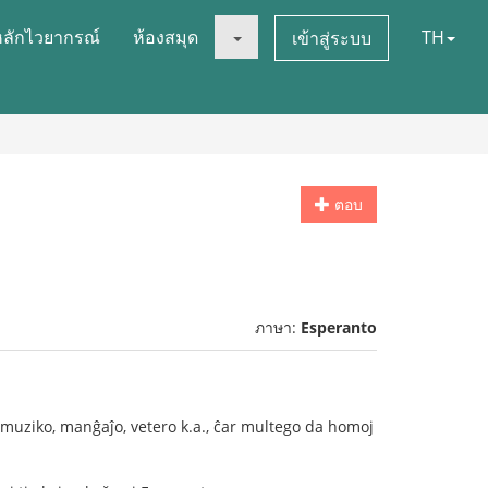
หลักไวยากรณ์
ห้องสมุด
TH
เข้าสู่ระบบ
ตอบ
ภาษา:
Esperanto
 muziko, manĝaĵo, vetero k.a., ĉar multego da homoj