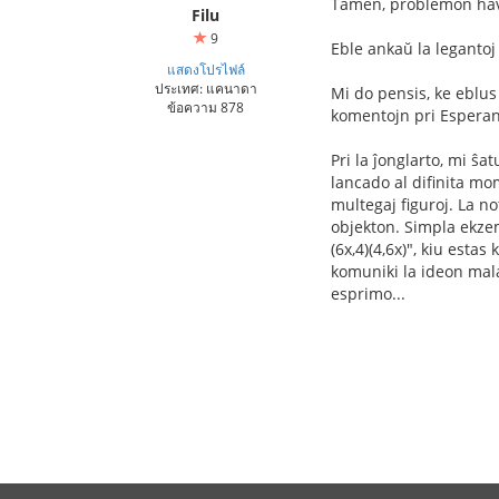
Tamen, problemon havas
Filu
9
Eble ankaŭ la legantoj
แสดงโปรไฟล์
ประเทศ: แคนาดา
Mi do pensis, ke eblus
ข้อความ 878
komentojn pri Esperant
Pri la ĵonglarto, mi ŝ
lancado al difinita mo
multegaj figuroj. La n
objekton. Simpla ekzemp
(6x,4)(4,6x)", kiu esta
komuniki la ideon mala
esprimo...