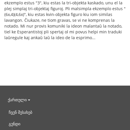
ekzemplo estus "3", kiu estas la tri-objekta kaskado, unu el la
plej simplaj tri-objektaj figuroj. Pli malsimpla ekzemplo estus "
(6x,4)(4,6x)", kiu estas kvin-objekta figuro kiu iom similas
lavangon. Ĉiukaze, ne tiom gravas, se vi ne komprenas la
notado. Mi nur provis komuniki la ideon malantaŭ la notado,
tiel ke Esperantistoj pli spertaj ol mi povus helpi min traduki
laŭregule kaj ankaŭ laŭ la ideo de la esprimo...
ქართული
ჩვენ შესახებ
გუნდი