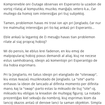
Kompreneble oni ĉiutage observas en Esperanto la uzadon de
vortoj rilataj al komputiko, muziko, manĝaĵo, vetero k.a., ĉar
multego da homoj iom interesiĝas pri tiuj subjektoj.
Tamen, problemon havas mi trovi ion ajn pri ĵonglado, ĉar nur
tre malmultaj interesiĝas pri tio kaj ankaŭ pri Esperanto...
Eble ankaŭ la legantoj de ĉi mesaĝo havas tian problemon
rilate al siaj propraj hobioj?
Mi do pensis, ke eblus krei fadenon, en kiu emoj de
malpopularaj hobioj povus demandi al aliaj, kiuj ne necese
estus samhobianoj, ideojn aŭ komentojn pri Esperantigo de
ilia hobia esprimaro.
Pri la ĵonglarto, mi ŝatus ideojn pri elanglado de "siteswap",
kiu estas kvazaŭ muziknotado de ĵonglado. La "site"-parto
enhavas la ideon de lancado al difinita momento per difinita
mano, kaj la "swap"-parto estas la miksado de tiuj "site"-oj,
miksado kiu ebligas la kreadon de multegaj figuroj. La notado
prezentiĝas kiel sekvaĵo da nombroj, kiuj esprimas kiom da
lancoj okazos antaŭ ol denove lanci la saman objekton. Simpla