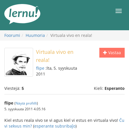
Tästä
sisältöön
Men
Foorumi
Huumoria
Virtuala vivo en reala!
Virtuala vivo en
Vastaa
reala!
flipe
:lta, 5. syyskuuta
2011
Viestejä:
5
Kieli:
Esperanto
flipe
(
Näytä profiilli
)
5. syyskuuta 2011 4.05.16
Kiel estus reala vivo se vi agus kiel vi estus en virtuala vivo!
Ĉu
vi sekvus min?
(
esperante subsribaĵo
)