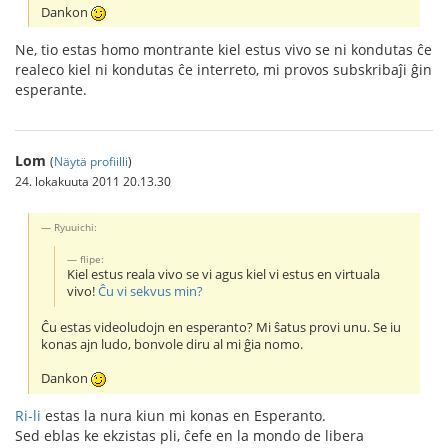
Dankon
Ne, tio estas homo montrante kiel estus vivo se ni kondutas ĉe
realeco kiel ni kondutas ĉe interreto, mi provos subskribaĵi ĝin
esperante.
Lom
(
Näytä profiilli
)
24. lokakuuta 2011 20.13.30
Ryuuichi:
flipe:
Kiel estus reala vivo se vi agus kiel vi estus en virtuala
vivo!
Ĉu vi sekvus min?
Ĉu estas videoludojn en esperanto? Mi ŝatus provi unu. Se iu
konas ajn ludo, bonvole diru al mi ĝia nomo.
Dankon
Ri-li
estas la nura kiun mi konas en Esperanto.
Sed eblas ke ekzistas pli, ĉefe en la mondo de libera