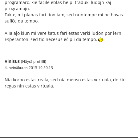
programaro, kie facile eblas helpi traduki ludojn kaj
programojn.
Fakte, mi planas fari tion iam, sed nuntempe mi ne havas
sufiĉe da tempo.
Alia aĵo kiun mi vere ŝatus fari estas verki ludon por lerni
Esperanton, sed tio necesus eĉ pli da tempo.
Vinisus
(Näytä profiilli)
4. heinäkuuta 2015 19.50.13
Nia korpo estas reala, sed nia menso estas vertuala, do kiu
regas nin estas virtuala.