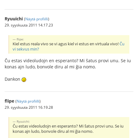
Ryuuichi
(
Näytä profiilli
)
29. syyskuuta 2011 14.17.23
flipe:
Kiel estus reala vivo se vi agus kiel vi estus en virtuala vivo!
Ĉu
vi sekvus min?
Ĉu estas videoludojn en esperanto? Mi ŝatus provi unu. Se iu
konas ajn ludo, bonvole diru al mi ĝia nomo.
Dankon
flipe
(
Näytä profiilli
)
29. syyskuuta 2011 16.19.28
Ryuuichi:
Ĉu estas videoludojn en esperanto? Mi ŝatus provi unu. Se iu
konas ajn ludo, bonvole diru al mi ĝia nomo.