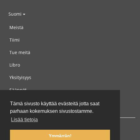
Suomi
Meistä
Tiimi
Tue meitä
Libro
Yksityisyys
Säännöt
Ota yhteyttä meihin
Tämä sivusto käyttää evästeitä jotta saat
parhaan kokemuksen sivustostamme.
Lisää tietoja
Ymmärrän!