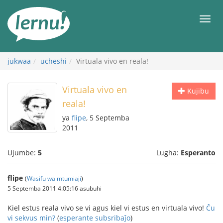
Kwa
maudhui
orod
jukwaa
ucheshi
Virtuala vivo en reala!
Virtuala vivo en
Kujibu
reala!
ya
flipe
, 5 Septemba
2011
Ujumbe:
5
Lugha:
Esperanto
flipe
(
Wasifu wa mtumiaji
)
5 Septemba 2011 4:05:16 asubuhi
Kiel estus reala vivo se vi agus kiel vi estus en virtuala vivo!
Ĉu
vi sekvus min?
(
esperante subsribaĵo
)