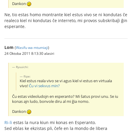
Dankon
Ne, tio estas homo montrante kiel estus vivo se ni kondutas ĉe
realeco kiel ni kondutas ĉe interreto, mi provos subskribaĵi ĝin
esperante.
Lom
(
Wasifu wa mtumiaji
)
24 Oktoba 2011 8:13:30 alasiri
Ryuuichi:
flipe:
Kiel estus reala vivo se vi agus kiel vi estus en virtuala
vivo!
Ĉu vi sekvus min?
Ĉu estas videoludojn en esperanto? Mi ŝatus provi unu. Se iu
konas ajn ludo, bonvole diru al mi ĝia nomo.
Dankon
Ri-li
estas la nura kiun mi konas en Esperanto.
Sed eblas ke ekzistas pli, ĉefe en la mondo de libera