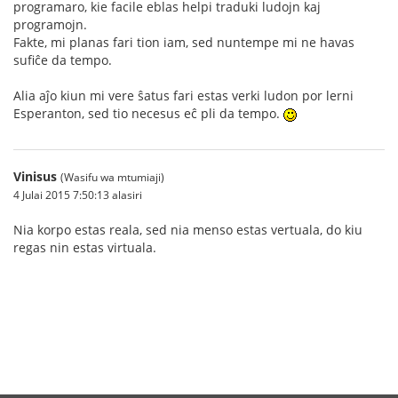
programaro, kie facile eblas helpi traduki ludojn kaj
programojn.
Fakte, mi planas fari tion iam, sed nuntempe mi ne havas
sufiĉe da tempo.
Alia aĵo kiun mi vere ŝatus fari estas verki ludon por lerni
Esperanton, sed tio necesus eĉ pli da tempo.
Vinisus
(Wasifu wa mtumiaji)
4 Julai 2015 7:50:13 alasiri
Nia korpo estas reala, sed nia menso estas vertuala, do kiu
regas nin estas virtuala.