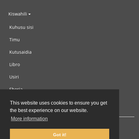
Kiswahili
Kuhusu sisi
Timu
Kutusaidia
Libro
Usiri
Sheria
Wasiliana na si
This website uses cookies to ensure you get
the best experience on our website.
More information
Got it!