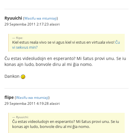
Ryuuichi
(
Wasifu wa mtumiaji
)
29 Septemba 2011 2:17:23 alasiri
flipe:
Kiel estus reala vivo se vi agus kiel vi estus en virtuala vivo!
Ĉu
vi sekvus min?
Ĉu estas videoludojn en esperanto? Mi ŝatus provi unu. Se iu
konas ajn ludo, bonvole diru al mi ĝia nomo.
Dankon
flipe
(
Wasifu wa mtumiaji
)
29 Septemba 2011 4:19:28 alasiri
Ryuuichi:
Ĉu estas videoludojn en esperanto? Mi ŝatus provi unu. Se iu
konas ajn ludo, bonvole diru al mi ĝia nomo.