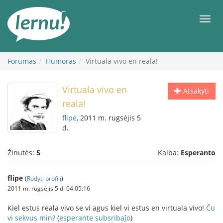
Į
turinį
Meni
Forumas
Humoras
Virtuala vivo en reala!
Virtuala vivo en
Atsakyti
reala!
flipe
, 2011 m. rugsėjis 5
d.
Žinutės:
5
Kalba:
Esperanto
flipe
(
Rodyti profilį
)
2011 m. rugsėjis 5 d. 04:05:16
Kiel estus reala vivo se vi agus kiel vi estus en virtuala vivo!
Ĉu
vi sekvus min?
(
esperante subsribaĵo
)