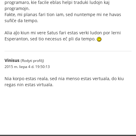
programaro, kie facile eblas helpi traduki ludojn kaj
programojn.
Fakte, mi planas fari tion iam, sed nuntempe mi ne havas
sufiĉe da tempo.
Alia aĵo kiun mi vere ŝatus fari estas verki ludon por lerni
Esperanton, sed tio necesus eĉ pli da tempo.
Vinisus
(Rodyti profilį)
2015 m. liepa 4 d. 19:50:13
Nia korpo estas reala, sed nia menso estas vertuala, do kiu
regas nin estas virtuala.