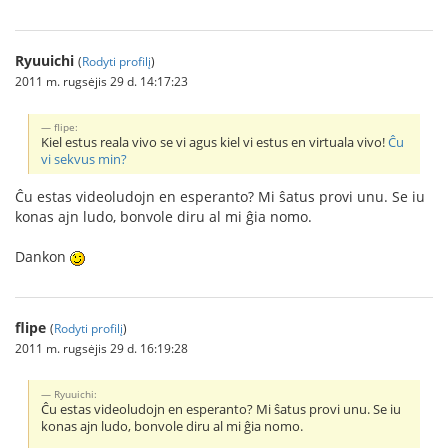
Ryuuichi
(
Rodyti profilį
)
2011 m. rugsėjis 29 d. 14:17:23
flipe:
Kiel estus reala vivo se vi agus kiel vi estus en virtuala vivo!
Ĉu
vi sekvus min?
Ĉu estas videoludojn en esperanto? Mi ŝatus provi unu. Se iu
konas ajn ludo, bonvole diru al mi ĝia nomo.
Dankon
flipe
(
Rodyti profilį
)
2011 m. rugsėjis 29 d. 16:19:28
Ryuuichi:
Ĉu estas videoludojn en esperanto? Mi ŝatus provi unu. Se iu
konas ajn ludo, bonvole diru al mi ĝia nomo.