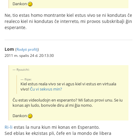
Dankon
Ne, tio estas homo montrante kiel estus vivo se ni kondutas ĉe
realeco kiel ni kondutas ĉe interreto, mi provos subskribaĵi ĝin
esperante.
Lom
(
Rodyti profilį
)
2011 m. spalis 24 d. 20:13:30
Ryuuichi:
flipe:
Kiel estus reala vivo se vi agus kiel vi estus en virtuala
vivo!
Ĉu vi sekvus min?
Ĉu estas videoludojn en esperanto? Mi ŝatus provi unu. Se iu
konas ajn ludo, bonvole diru al mi ĝia nomo.
Dankon
Ri-li
estas la nura kiun mi konas en Esperanto.
Sed eblas ke ekzistas pli, ĉefe en la mondo de libera