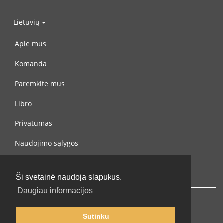
Lietuvių
Apie mus
Komanda
Paremkite mus
Libro
Privatumas
Naudojimo sąlygos
Susisiekite su mumis
Ši svetainė naudoja slapukus.
Daugiau informacijos
Sutinku