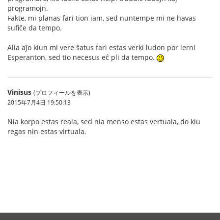
programojn.
Fakte, mi planas fari tion iam, sed nuntempe mi ne havas
sufiĉe da tempo.
Alia aĵo kiun mi vere ŝatus fari estas verki ludon por lerni
Esperanton, sed tio necesus eĉ pli da tempo.
Vinisus
(プロフィールを表示)
2015年7月4日 19:50:13
Nia korpo estas reala, sed nia menso estas vertuala, do kiu
regas nin estas virtuala.