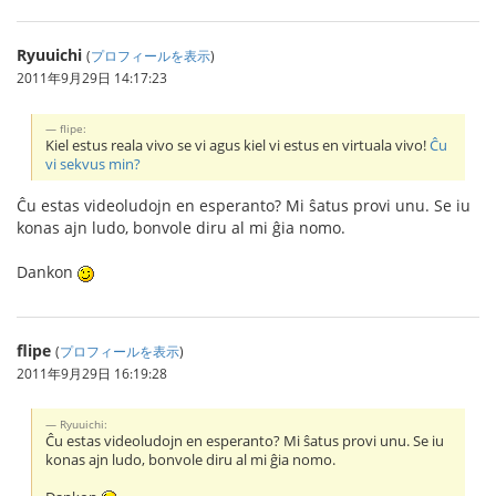
Ryuuichi
(
プロフィールを表示
)
2011年9月29日 14:17:23
flipe:
Kiel estus reala vivo se vi agus kiel vi estus en virtuala vivo!
Ĉu
vi sekvus min?
Ĉu estas videoludojn en esperanto? Mi ŝatus provi unu. Se iu
konas ajn ludo, bonvole diru al mi ĝia nomo.
Dankon
flipe
(
プロフィールを表示
)
2011年9月29日 16:19:28
Ryuuichi:
Ĉu estas videoludojn en esperanto? Mi ŝatus provi unu. Se iu
konas ajn ludo, bonvole diru al mi ĝia nomo.