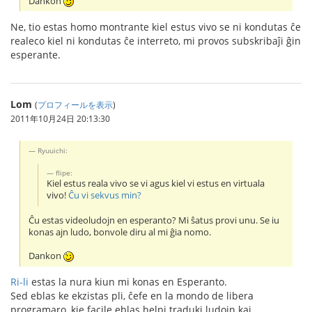
Dankon
Ne, tio estas homo montrante kiel estus vivo se ni kondutas ĉe
realeco kiel ni kondutas ĉe interreto, mi provos subskribaĵi ĝin
esperante.
Lom
(
プロフィールを表示
)
2011年10月24日 20:13:30
Ryuuichi:
flipe:
Kiel estus reala vivo se vi agus kiel vi estus en virtuala
vivo!
Ĉu vi sekvus min?
Ĉu estas videoludojn en esperanto? Mi ŝatus provi unu. Se iu
konas ajn ludo, bonvole diru al mi ĝia nomo.
Dankon
Ri-li
estas la nura kiun mi konas en Esperanto.
Sed eblas ke ekzistas pli, ĉefe en la mondo de libera
programaro, kie facile eblas helpi traduki ludojn kaj