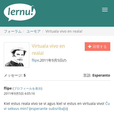
目
次
メ
へ
ニ
ュ
ー
フォーラム
ユーモア
Virtuala vivo en reala!
Virtuala vivo en
回答する
reala!
flipe
,2011年9月5日の
メッセージ:
5
言語:
Esperanto
flipe
(
プロフィールを表示
)
2011年9月5日 4:05:16
Kiel estus reala vivo se vi agus kiel vi estus en virtuala vivo!
Ĉu
vi sekvus min?
(
esperante subsribaĵo
)