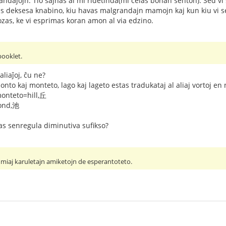
ndaĵojn. Tio ŝajnas al mi ridetinda(mi celas bonan senton). Sed vi 
tas deksesa knabino, kiu havas malgrandajn mamojn kaj kun kiu vi 
zas, ke vi esprimas koran amon al via edzino.
booklet.
aliaĵoj, ĉu ne?
to kaj monteto, lago kaj lageto estas tradukataj al aliaj vortoj en n
onteto=hill,丘
pond,池
as senregula diminutiva sufikso?
o miaj karuletajn amiketojn de esperantoteto.