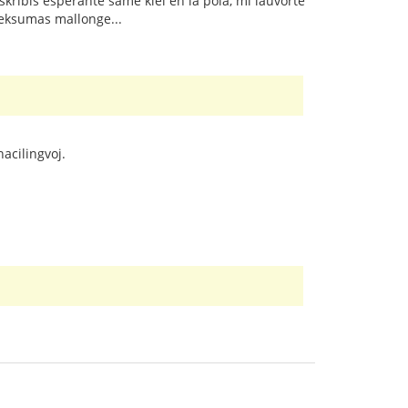
skribis esperante same kiel en la pola, mi laŭvorte
seksumas mallonge...
acilingvoj.