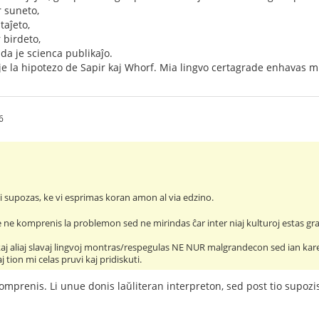
r suneto,
taĵeto,
 birdeto,
a je scienca publikaĵo.
e la hipotezo de Sapir kaj Whorf. Mia lingvo certagrade enhavas m
6
i supozas, ke vi esprimas koran amon al via edzino.
te ne komprenis la problemon sed ne mirindas ĉar inter niaj kulturoj estas gr
kaj aliaj slavaj lingvoj montras/respegulas NE NUR malgrandecon sed ian k
 tion mi celas pruvi kaj pridiskuti.
omprenis. Li unue donis laŭliteran interpreton, sed post tio supozis 