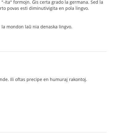
la "-ita" formojn. Ĝis certa grado la germana. Sed la
rto povas esti diminutivigita en pola lingvo.
as la mondon laŭ nia denaska lingvo.
inde. Ili oftas precipe en humuraj rakontoj.