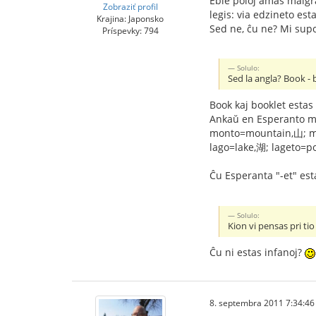
Eble poloj amas malgra
Zobraziť profil
legis: via edzineto es
Krajina: Japonsko
Sed ne, ĉu ne? Mi supo
Príspevky: 794
Solulo:
Sed la angla? Book - 
Book kaj booklet estas 
Ankaŭ en Esperanto mon
monto=mountain,山; m
lago=lake,湖; lageto=
Ĉu Esperanta "-et" est
Solulo:
Kion vi pensas pri ti
Ĉu ni estas infanoj?
8. septembra 2011 7:34:46