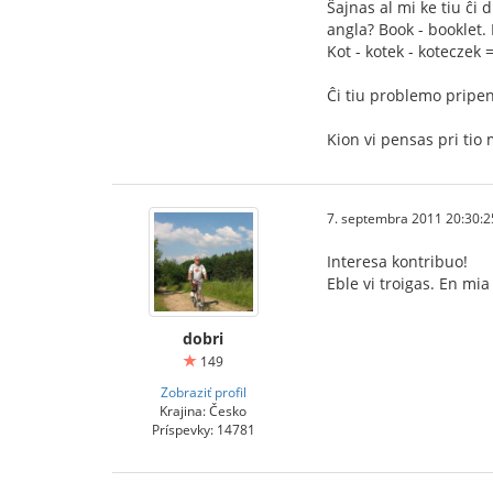
Ŝajnas al mi ke tiu ĉi 
angla? Book - booklet. 
Kot - kotek - koteczek =
Ĉi tiu problemo pripen
Kion vi pensas pri tio
7. septembra 2011 20:30:2
Interesa kontribuo!
Eble vi troigas. En mia
dobri
149
Zobraziť profil
Krajina: Česko
Príspevky: 14781