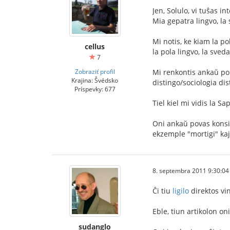
Jen, Solulo, vi tuŝas 
Mia gepatra lingvo, la
Mi notis, ke kiam la p
cellus
la pola lingvo, la sveda
7
Zobraziť profil
Mi renkontis ankaŭ pol
Krajina: Švédsko
distingo/sociologia dis
Príspevky: 677
Tiel kiel mi vidis la S
Oni ankaŭ povas konsid
ekzemple "mortigi" kaj
8. septembra 2011 9:30:04
Ĉi tiu
ligilo
direktos vin
Eble, tiun artikolon o
sudanglo