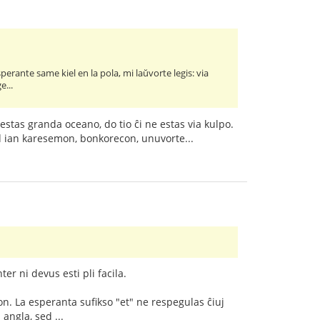
perante same kiel en la pola, mi laŭvorte legis: via
...
estas granda oceano, do tio ĉi ne estas via kulpo.
d ian karesemon, bonkorecon, unuvorte...
r ni devus esti pli facila.
on. La esperanta sufikso "et" ne respegulas ĉiuj
angla, sed ...