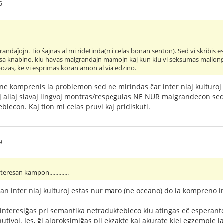
6
andaĵojn. Tio ŝajnas al mi ridetinda(mi celas bonan senton). Sed vi skribis es
sa knabino, kiu havas malgrandajn mamojn kaj kun kiu vi seksumas mallonge
pozas, ke vi esprimas koran amon al via edzino.
e ne komprenis la problemon sed ne mirindas ĉar inter niaj kulturoj 
aj aliaj slavaj lingvoj montras/respegulas NE NUR malgrandecon se
lecon. Kaj tion mi celas pruvi kaj pridiskuti.
9
teresan kampon.............
an inter niaj kulturoj estas nur maro (ne oceano) do ia kompreno inte
i interesiĝas pri semantika netraduktebleco kiu atingas eĉ esperant
tivoj. Jes, ĝi alproksimiĝas pli ekzakte kaj akurate kiel egzemple la 