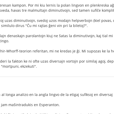
interesan kampon. Por mi kiu lernis la polan lingvon en plenkreska a
 sveda, havas tre malmultajn diminutivojn, sed tamen sufiĉe komplika
oloj uzas diminutivojn, svedoj uzos modajn helpverbojn (kiel povas, 
 similulo dirus "Ĉu mi rajtas ĝeni vin pri la biletoj?".
ajn denaskajn parolantojn kiuj ne ŝatas la diminutivojn, kaj tial m
tingo.
aphir-Whorff-teorion referitan, mi ne kredas je ĝi. Mi supozas ke la 
eri la fakton ke ni ofte uzas diversajn vortojn por similaj agoj, d
 "mortpuni, ekzekuti".
 al longa analizo en la angla lingvo de la etigaj sufiksoj en diversaj 
ni jam maŝintradukis en Esperanton.