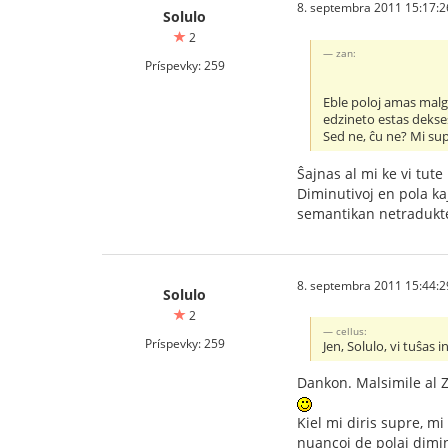
8. septembra 2011 15:17:2
Solulo
2
zan:
Príspevky: 259
Eble poloj amas malgr
edzineto estas dekse
Sed ne, ĉu ne? Mi su
Ŝajnas al mi ke vi tut
Diminutivoj en pola k
semantikan netradukteb
8. septembra 2011 15:44:2
Solulo
2
cellus:
Príspevky: 259
Jen, Solulo, vi tuŝas in
Dankon. Malsimile al Z
Kiel mi diris supre, m
nuancoj de polaj diminu