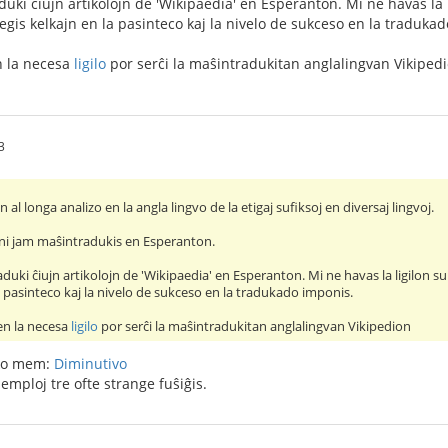
duki ĉiujn artikolojn de 'Wikipaedia' en Esperanton. Mi ne havas la
gis kelkajn en la pasinteco kaj la nivelo de sukceso en la traduka
en la necesa
ligilo
por serĉi la maŝintradukitan anglalingvan Vikiped
3
n al longa analizo en la angla lingvo de la etigaj sufiksoj en diversaj lingvoj.
 oni jam maŝintradukis en Esperanton.
aduki ĉiujn artikolojn de 'Wikipaedia' en Esperanton. Mi ne havas la ligilo
la pasinteco kaj la nivelo de sukceso en la tradukado imponis.
jen la necesa
ligilo
por serĉi la maŝintradukitan anglalingvan Vikipedion
uko mem:
Diminutivo
emploj tre ofte strange fuŝiĝis.