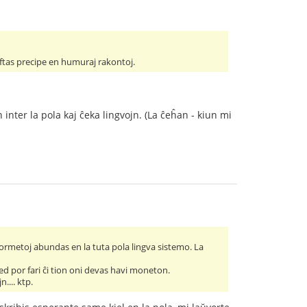
 oftas precipe en humuraj rakontoj.
 inter la pola kaj ĉeka lingvojn. (La ĉeĥan - kiun mi
 formetoj abundas en la tuta pola lingva sistemo. La
sed por fari ĉi tion oni devas havi moneton.
.... ktp.