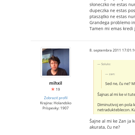
słoneczko ne estas nu
dupeczka ne estas pos
ptaszątko ne estas nur
Grandega problemo ind
Tamen mi emas kredi j
8. septembra 2011 17:01:1
Solulo:
zan:
mihxil
Sed ne, ĉu ne? M
19
Ŝajnas al mi ke vi tu
Zobraziť profil
Krajina: Holandsko
Diminutivoj en pola 
Príspevky: 1907
netradukteblecon. Kaj
Ŝajne al mi ke Zan ja k
akurata, ĉu ne?