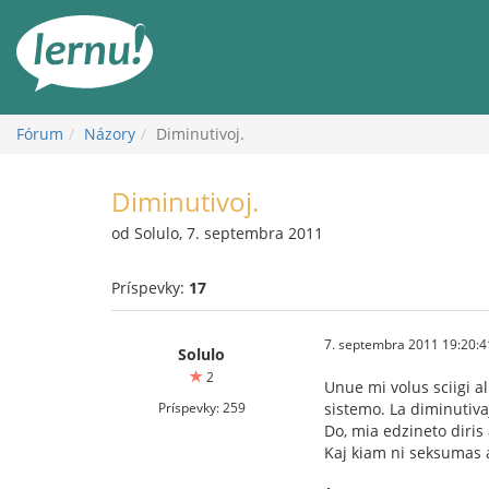
Späť
na
obsah
Fórum
Názory
Diminutivoj.
Diminutivoj.
od Solulo, 7. septembra 2011
Príspevky:
17
7. septembra 2011 19:20:4
Solulo
2
Unue mi volus sciigi a
Príspevky: 259
sistemo. La diminutivaj
Do, mia edzineto diris 
Kaj kiam ni seksumas a