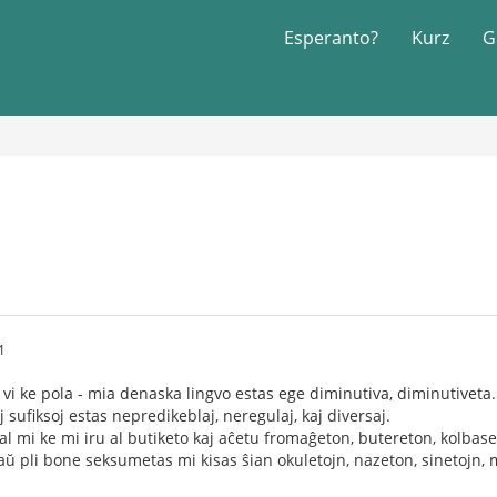
Esperanto?
Kurz
G
1
l vi ke pola - mia denaska lingvo estas ege diminutiva, diminutiveta
 sufiksoj estas nepredikeblaj, neregulaj, kaj diversaj.
al mi ke mi iru al butiketo kaj aĉetu fromaĝeton, butereton, kolbase
ŭ pli bone seksumetas mi kisas ŝian okuletojn, nazeton, sinetojn, m