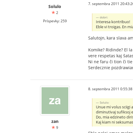
7. septembra 2011 20:43:2
Solulo
2
dobri:
Príspevky: 259
Interesa kontribuo!
Eble vi troigas. En m
Salutojn, kara slava am
Komike? Ridinde? El la 
vere respetas kaj ŝatas
Ni ne faru ĉi tion ĉi ti
Serdecznie pozdrawia
8. septembra 2011 0:55:38
Solulo:
Unue mi volus sciigi 
diminutivaj sufiksoj e
Do, mia edzineto diri
zan
Kaj kiam ni seksumas 
9