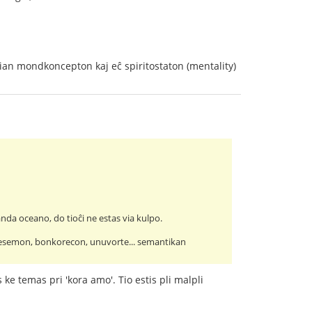
ian mondkoncepton kaj eĉ spiritostaton (mentality)
anda oceano, do tioĉi ne estas via kulpo.
aresemon, bonkorecon, unuvorte... semantikan
ke temas pri 'kora amo'. Tio estis pli malpli