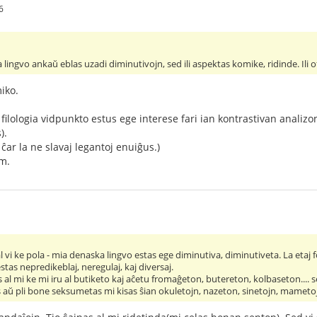
6
ia lingvo ankaŭ eblas uzadi diminutivojn, sed ili aspektas komike, ridinde. Ili
iko.
filologia vidpunkto estus ege interese fari ian kontrastivan analizon
).
e ĉar la ne slavaj legantoj enuiĝus.)
m.
al vi ke pola - mia denaska lingvo estas ege diminutiva, diminutiveta. La etaj
stas nepredikeblaj, neregulaj, kaj diversaj.
s al mi ke mi iru al butiketo kaj aĉetu fromaĝeton, butereton, kolbaseton.... 
aŭ pli bone seksumetas mi kisas ŝian okuletojn, nazeton, sinetojn, mametojn