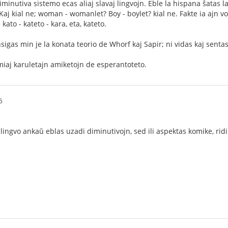
diminutiva sistemo ecas aliaj slavaj lingvojn. Eble la hispana ŝatas 
Kaj kial ne; woman - womanlet? Boy - boylet? kial ne. Fakte ia ajn vo
 kato - kateto - kara, eta, kateto.
sigas min je la konata teorio de Whorf kaj Sapir; ni vidas kaj sent
 miaj karuletajn amiketojn de esperantoteto.
5
 lingvo ankaŭ eblas uzadi diminutivojn, sed ili aspektas komike, rid