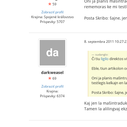
Oni ja planis maŝintra
59
rememoras ke mi testle
Zobraziť profil
Krajina: Spojené kráľovstvo
Posta Skribo: ŝajne, j
Príspevky: 5707
8. septembra 2011 10:27:2
sudanglo:
Ĉi tiu
ligilo
direktos vi
Eble, tiun artikolon
darkweasel
Oni ja planis maŝintr
69
testlegis kelkajn en 
Zobraziť profil
Krajina:
Posta Skribo: ŝajne, 
Príspevky: 6374
Kaj jen la maŝintrad
Tamen la alilingvaj ekz