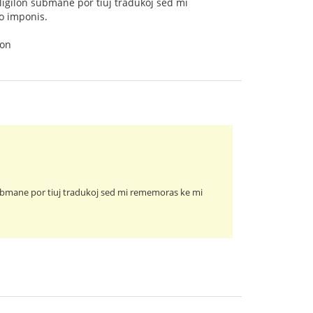
 ligilon submane por tiuj tradukoj sed mi
do imponis.
ion
n submane por tiuj tradukoj sed mi rememoras ke mi