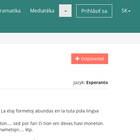
ramatika
Mediatéka
SK
Prihlásiť sa
Odpovedať
Jazyk:
Esperanto
. La etaj formetoj abundas en la tuta pola lingva
ton.... sed por fari ĉi tion oni devas havi moneton.
ametojn.... ktp.