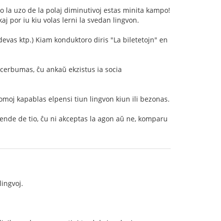
ĝo la uzo de la polaj diminutivoj estas minita kampo!
j por iu kiu volas lerni la svedan lingvon.
devas ktp.) Kiam konduktoro diris "La biletetojn" en
i cerbumas, ĉu ankaŭ ekzistus ia socia
homoj kapablas elpensi tiun lingvon kiun ili bezonas.
epende de tio, ĉu ni akceptas la agon aŭ ne, komparu
lingvoj.