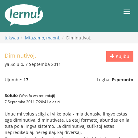
Kwa
maudhui
orod
jukwaa
Mtazamo, maoni.
Diminutivoj.
Diminutivoj.
Kujibu
ya Solulo, 7 Septemba 2011
Ujumbe:
17
Lugha:
Esperanto
Solulo
(Wasifu wa mtumiaji)
7 Septemba 2011 7:20:41 alasiri
Unue mi volus sciigi al vi ke pola - mia denaska lingvo estas
ege diminutiva, diminutiveta. La etaj formetoj abundas en la
tuta pola lingva sistemo. La diminutivaj sufiksoj estas
nepredikeblaj, neregulaj, kaj diversaj.