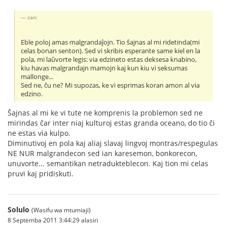
zan:
Eble poloj amas malgrandaĵojn. Tio ŝajnas al mi ridetinda(mi
celas bonan senton). Sed vi skribis esperante same kiel en la
pola, mi laŭvorte legis: via edzineto estas deksesa knabino,
kiu havas malgrandajn mamojn kaj kun kiu vi seksumas
mallonge...
Sed ne, ĉu ne? Mi supozas, ke vi esprimas koran amon al via
edzino.
Ŝajnas al mi ke vi tute ne komprenis la problemon sed ne
mirindas ĉar inter niaj kulturoj estas granda oceano, do tio ĉi
ne estas via kulpo.
Diminutivoj en pola kaj aliaj slavaj lingvoj montras/respegulas
NE NUR malgrandecon sed ian karesemon, bonkorecon,
unuvorte... semantikan netradukteblecon. Kaj tion mi celas
pruvi kaj pridiskuti.
Solulo
(Wasifu wa mtumiaji)
8 Septemba 2011 3:44:29 alasiri