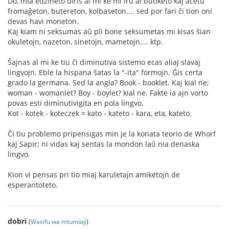
Do, mia edzineto diris al mi ke mi iru al butiketo kaj aĉetu
fromaĝeton, butereton, kolbaseton.... sed por fari ĉi tion oni
devas havi moneton.
Kaj kiam ni seksumas aŭ pli bone seksumetas mi kisas ŝian
okuletojn, nazeton, sinetojn, mametojn.... ktp.
Ŝajnas al mi ke tiu ĉi diminutiva sistemo ecas aliaj slavaj
lingvojn. Eble la hispana ŝatas la "-ita" formojn. Ĝis certa
grado la germana. Sed la angla? Book - booklet. Kaj kial ne;
woman - womanlet? Boy - boylet? kial ne. Fakte ia ajn vorto
povas esti diminutivigita en pola lingvo.
Kot - kotek - koteczek = kato - kateto - kara, eta, kateto.
Ĉi tiu problemo pripensigas min je la konata teorio de Whorf
kaj Sapir; ni vidas kaj sentas la mondon laŭ nia denaska
lingvo.
Kion vi pensas pri tio miaj karuletajn amiketojn de
esperantoteto.
dobri
(
Wasifu wa mtumiaji
)