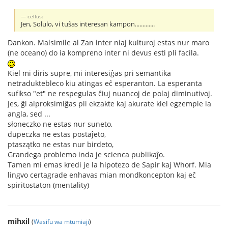
cellus:
Jen, Solulo, vi tuŝas interesan kampon.............
Dankon. Malsimile al Zan inter niaj kulturoj estas nur maro
(ne oceano) do ia kompreno inter ni devus esti pli facila.
Kiel mi diris supre, mi interesiĝas pri semantika
netraduktebleco kiu atingas eĉ esperanton. La esperanta
sufikso "et" ne respegulas ĉiuj nuancoj de polaj diminutivoj.
Jes, ĝi alproksimiĝas pli ekzakte kaj akurate kiel egzemple la
angla, sed ...
słoneczko ne estas nur suneto,
dupeczka ne estas postaĵeto,
ptaszątko ne estas nur birdeto,
Grandega problemo inda je scienca publikaĵo.
Tamen mi emas kredi je la hipotezo de Sapir kaj Whorf. Mia
lingvo certagrade enhavas mian mondkoncepton kaj eĉ
spiritostaton (mentality)
mihxil
(
Wasifu wa mtumiaji
)