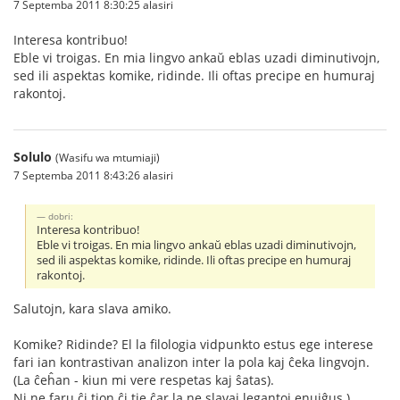
7 Septemba 2011 8:30:25 alasiri
Interesa kontribuo!
Eble vi troigas. En mia lingvo ankaŭ eblas uzadi diminutivojn,
sed ili aspektas komike, ridinde. Ili oftas precipe en humuraj
rakontoj.
Solulo
(Wasifu wa mtumiaji)
7 Septemba 2011 8:43:26 alasiri
dobri:
Interesa kontribuo!
Eble vi troigas. En mia lingvo ankaŭ eblas uzadi diminutivojn,
sed ili aspektas komike, ridinde. Ili oftas precipe en humuraj
rakontoj.
Salutojn, kara slava amiko.
Komike? Ridinde? El la filologia vidpunkto estus ege interese
fari ian kontrastivan analizon inter la pola kaj ĉeka lingvojn.
(La ĉeĥan - kiun mi vere respetas kaj ŝatas).
Ni ne faru ĉi tion ĉi tie ĉar la ne slavaj legantoj enuiĝus.)