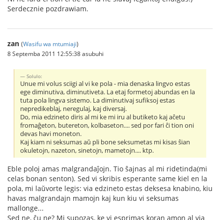
Serdecznie pozdrawiam.
zan
(
Wasifu wa mtumiaji
)
8 Septemba 2011 12:55:38 asubuhi
Solulo:
Unue mi volus sciigi al vi ke pola - mia denaska lingvo estas
ege diminutiva, diminutiveta. La etaj formetoj abundas en la
tuta pola lingva sistemo. La diminutivaj sufiksoj estas
nepredikeblaj, neregulaj, kaj diversaj.
Do, mia edzineto diris al mi ke mi iru al butiketo kaj aĉetu
fromaĝeton, butereton, kolbaseton.... sed por fari ĉi tion oni
devas havi moneton.
Kaj kiam ni seksumas aŭ pli bone seksumetas mi kisas ŝian
okuletojn, nazeton, sinetojn, mametojn.... ktp.
Eble poloj amas malgrandaĵojn. Tio ŝajnas al mi ridetinda(mi
celas bonan senton). Sed vi skribis esperante same kiel en la
pola, mi laŭvorte legis: via edzineto estas deksesa knabino, kiu
havas malgrandajn mamojn kaj kun kiu vi seksumas
mallonge...
Sed ne, ĉu ne? Mi supozas, ke vi esprimas koran amon al via