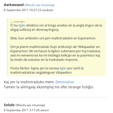
darkweasel
(
Wasifu wa mtumiaji
)
8 Septemba 2011 10:27:23 asubuhi
sudanglo:
Ĉi tiu
ligilo
direktos vin al longa analizo en la angla lingvo de la
etigaj sufiksoj en diversaj lingvoj.
Eble, tiun artikolon oni jam maŝintradukis en Esperanton.
Oni ja planis maŝintraduki ĉiujn artikolojn de 'Wikipaedia' en
Esperanton. Mi ne havas la ligilon submane por tiuj tradukoj
sed mi rememoras ke mi testlegis kelkajn en la pasinteco kaj
la nivelo de sukceso en la tradukado imponis.
Posta Skribo: ŝajne, jen la necesa
ligilo
por serĉi la
maŝintradukitan anglalingvan Vikipedion
Kaj jen la maŝintraduko mem:
Diminutivo
Tamen la alilingvaj ekzemploj tre ofte strange fuŝiĝis.
Solulo
(Wasifu wa mtumiaji)
8 Septemba 2011 3:17:26 alasiri