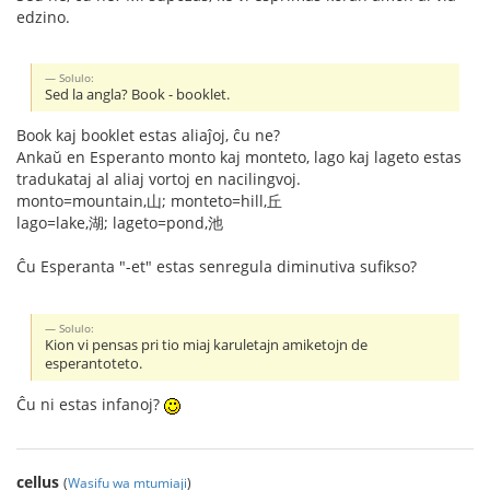
edzino.
Solulo:
Sed la angla? Book - booklet.
Book kaj booklet estas aliaĵoj, ĉu ne?
Ankaŭ en Esperanto monto kaj monteto, lago kaj lageto estas
tradukataj al aliaj vortoj en nacilingvoj.
monto=mountain,山; monteto=hill,丘
lago=lake,湖; lageto=pond,池
Ĉu Esperanta "-et" estas senregula diminutiva sufikso?
Solulo:
Kion vi pensas pri tio miaj karuletajn amiketojn de
esperantoteto.
Ĉu ni estas infanoj?
cellus
(
Wasifu wa mtumiaji
)