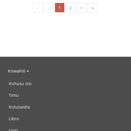
1
«
<
2
>
»
Kiswahili
Kuhusu sisi
Timu
Kutusaidia
Libro
Usiri