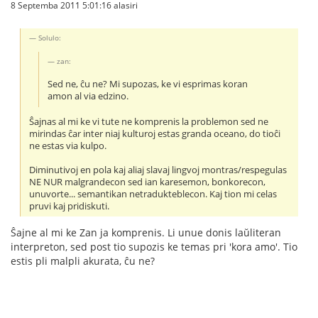
8 Septemba 2011 5:01:16 alasiri
Solulo:
zan:
Sed ne, ĉu ne? Mi supozas, ke vi esprimas koran
amon al via edzino.
Ŝajnas al mi ke vi tute ne komprenis la problemon sed ne
mirindas ĉar inter niaj kulturoj estas granda oceano, do tioĉi
ne estas via kulpo.
Diminutivoj en pola kaj aliaj slavaj lingvoj montras/respegulas
NE NUR malgrandecon sed ian karesemon, bonkorecon,
unuvorte... semantikan netradukteblecon. Kaj tion mi celas
pruvi kaj pridiskuti.
Ŝajne al mi ke Zan ja komprenis. Li unue donis laŭliteran
interpreton, sed post tio supozis ke temas pri 'kora amo'. Tio
estis pli malpli akurata, ĉu ne?