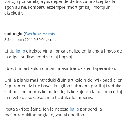
vortojn por similaj agoj, depende de tio, ĉu ni akceptas la
agon aŭ ne, komparu ekzemple "mortigi" kaj "mortpuni,
ekzekuti".
sudanglo
(
Wasifu wa mtumiaji
)
8 Septemba 2011 9:30:04 asubuhi
Ĉi tiu
ligilo
direktos vin al longa analizo en la angla lingvo de
la etigaj sufiksoj en diversaj lingvoj.
Eble, tiun artikolon oni jam maŝintradukis en Esperanton.
Oni ja planis maŝintraduki ĉiujn artikolojn de 'Wikipaedia' en
Esperanton. Mi ne havas la ligilon submane por tiuj tradukoj
sed mi rememoras ke mi testlegis kelkajn en la pasinteco kaj
la nivelo de sukceso en la tradukado imponis.
Posta Skribo: ŝajne, jen la necesa
ligilo
por serĉi la
maŝintradukitan anglalingvan Vikipedion