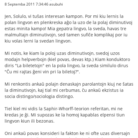
8 Septemba 2011 7:34:46 asubuhi
Jen, Solulo, vi tuŝas interesan kampon. Por mi kiu lernis la
polan lingvon en plenkreska aĝo la uzo de la polaj diminutivoj
estas minita kampo! Mia gepatra lingvo, la sveda, havas tre
malmultajn diminutivojn, sed tamen sufiĉe komplikaj por iu
kiu volas lerni la svedan lingvon.
Mi notis, ke kiam la poloj uzas diminutivojn, svedoj uzos
modajn helpverbojn (kiel povas, devas ktp.) Kiam konduktoro
diris "La biletetojn" en la pola lingvo, la sveda similulo dirus
"Ĉu mi rajtas ĝeni vin pri la biletoj?".
Mi renkontis ankaŭ polajn denaskajn parolantojn kiuj ne ŝatas
la diminutivojn, kaj tial mi cerbumas, ĉu ankaŭ ekzistus ia
socia distingo/sociologia distingo.
Tiel kiel mi vidis la Saphir-Whorff-teorion referitan, mi ne
kredas je ĝi. Mi supozas ke la homoj kapablas elpensi tiun
lingvon kiun ili bezonas.
Oni ankaŭ povas konsideri la fakton ke ni ofte uzas diversajn