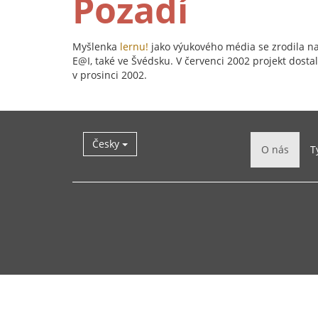
Pozadí
Myšlenka
lernu!
jako výukového média se zrodila n
E@I, také ve Švédsku. V červenci 2002 projekt dos
v prosinci 2002.
Česky
O nás
T
Zpět
na
začátek