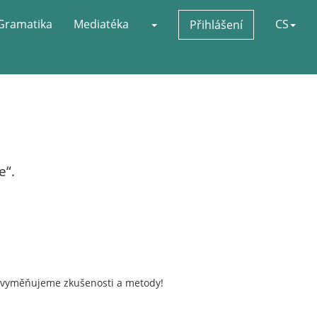
Gramatika
Mediatéka
CS
Přihlášení
e“.
 si vyměňujeme zkušenosti a metody!