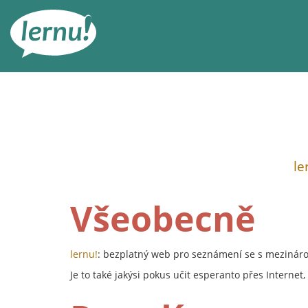
Přejít
k
obsahu
le
Všeobecně
lernu!
: bezplatný web pro seznámení se s mezináro
Je to také jakýsi pokus učit esperanto přes Interne