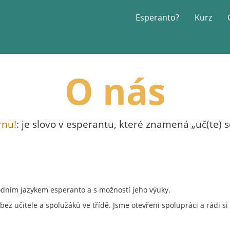
Esperanto?
Kurz
O nás
rnu!
: je slovo v esperantu, které znamená „uč(te) s
dním jazykem esperanto a s možností jeho výuky.
t, bez učitele a spolužáků ve třídě. Jsme otevřeni spolupráci a rádi