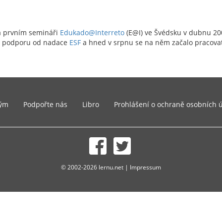
a prvním semináři
Edukado@Interreto
(E@I) ve Švédsku v dubnu 20
tal podporu od nadace
ESF
a hned v srpnu se na něm začalo pracovat
ým
Podpořte nás
Libro
Prohlášení o ochraně osobních 
© 2002-2026 lernu.net |
Impressum