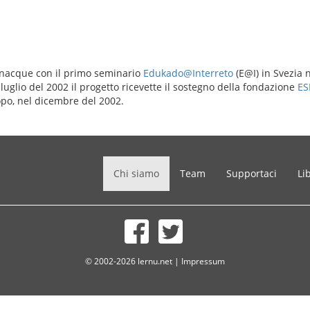
acque con il primo seminario
Edukado@Interreto
(E@I) in Svezia n
uglio del 2002 il progetto ricevette il sostegno della fondazione
ES
dopo, nel dicembre del 2002.
Chi siamo
Team
Supportaci
Li
© 2002-2026 lernu.net |
Impressum