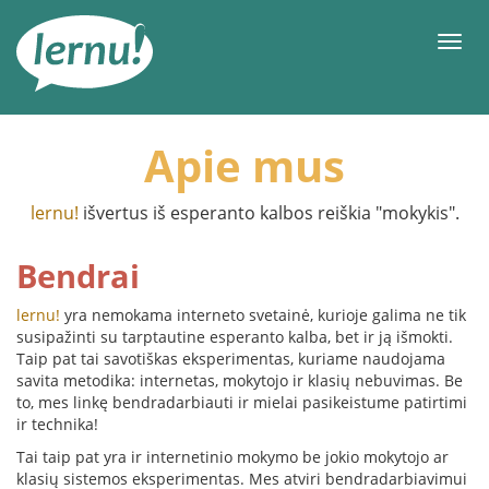
Į
turinį
Meni
Apie mus
lernu!
išvertus iš esperanto kalbos reiškia "mokykis".
Bendrai
lernu!
yra nemokama interneto svetainė, kurioje galima ne tik
susipažinti su tarptautine esperanto kalba, bet ir ją išmokti.
Taip pat tai savotiškas eksperimentas, kuriame naudojama
savita metodika: internetas, mokytojo ir klasių nebuvimas. Be
to, mes linkę bendradarbiauti ir mielai pasikeistume patirtimi
ir technika!
Tai taip pat yra ir internetinio mokymo be jokio mokytojo ar
klasių sistemos eksperimentas. Mes atviri bendradarbiavimui