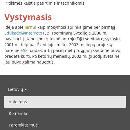
ir tikimės keistis patirtimis ir technikomis!
Vystymasis
Idėja apie
lernu!
kaip mokymosi aplinką gimė per pirmąjį
Edukado@Interreto
(E@I) seminarą Švedijoje 2000 m.
pavasarį. Ji tapo konkretesnė antrojo E@I seminaro, vykusio
2001 m. taip pat Švedijoje, metu. 2002 m. liepą projektą
parėmė
ESF
fondas, ir tų pačių metų rugpjūtį svetainė buvo
pradėta kurti. Po keturių mėnesių, 2002 m. gruodį, svetaine
jau buvo galima naudotis.
Lietuvių
Apie mus
Komanda
Paremkite mus