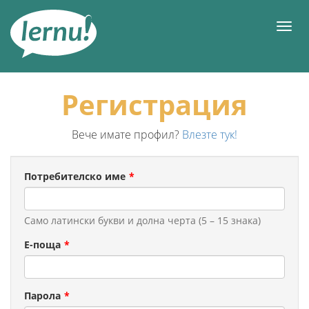
Към
съдържанието
Мен
Регистрация
Вече имате профил?
Влезте тук!
Потребителско име
Само латински букви и долна черта (5 – 15 знака)
Е-поща
Парола