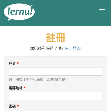
前
往
目
目
錄
錄
註冊
你已經有帳戶了嗎?
在此登入!
戶名
只可用拉丁字母和底線（2-30 個符碼）
電郵地址
密碼