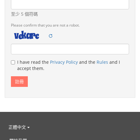
至少 5 個符碼
Please confirm that you are not a robot.
Legal
I have read the
Privacy Policy
and the
Rules
and I
remarks
accept them.
正體中文