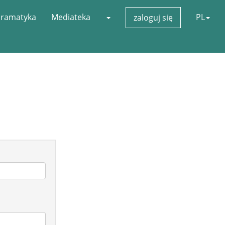
ramatyka
Mediateka
PL
zaloguj się