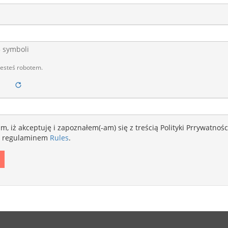
5 symboli
jesteś robotem.
, iż akceptuję i zapoznałem(-am) się z treścią Polityki Prrywatnoś
 regulaminem
Rules
.