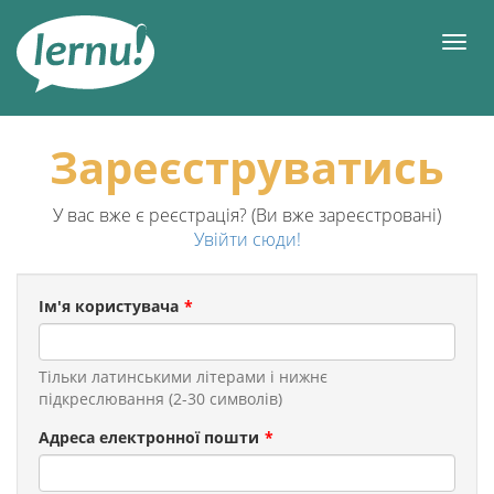
До
змісту
Мен
Зареєструватись
У вас вже є реєстрація? (Ви вже зареєстровані)
Увійти сюди!
Ім'я користувача
Тільки латинськими літерами і нижнє
підкреслювання (2-30 символів)
Aдреса електронної пошти