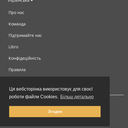
Українська
Про нас
Команда
Підтримайте нас
Libro
Конфідеційність
Правила
Контакти
Ця вебсторінка використовує для своєї
роботи файли Cookies.
Більш детально
Згоден
© 2002-2026 lernu.net |
Impressum