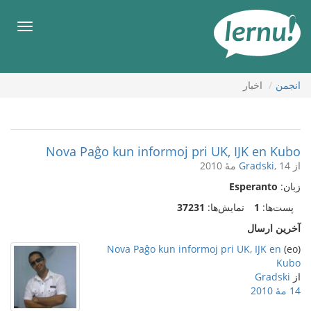
رود
ه
فهرس
حتوا
انجمن
اخبار
Nova Paĝo kun informoj pri UK, IJK en Kubo
از
, 14 مهٔ 2010
Gradski
زبان:
Esperanto
پست‌ها:
1
نمایش‌ها:
37231
آخرین ارسال
Nova Paĝo kun informoj pri UK, IJK en
(eo)
Kubo
از
Gradski
14 مهٔ 2010