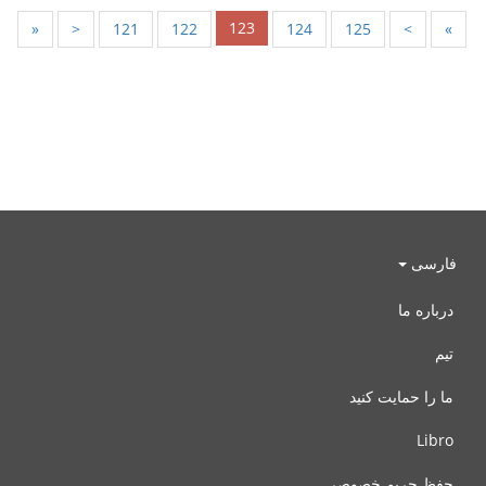
123
«
<
121
122
124
125
>
»
فارسی
درباره ما
تیم
ما را حمایت کنید
Libro
حفظ حریم خصوصی