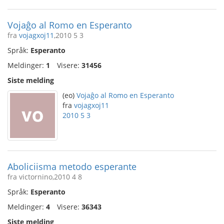
Vojaĝo al Romo en Esperanto
fra
vojagxoj11
,2010 5 3
Språk:
Esperanto
Meldinger:
1
Visere:
31456
Siste melding
(eo)
Vojaĝo al Romo en Esperanto
fra
vojagxoj11
2010 5 3
Aboliciisma metodo esperante
fra victornino,2010 4 8
Språk:
Esperanto
Meldinger:
4
Visere:
36343
Siste melding