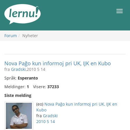
Til
innholdet
Meny
Forum
Nyheter
Nova Paĝo kun informoj pri UK, IJK en Kubo
fra
Gradski
,2010 5 14
Språk:
Esperanto
Meldinger:
1
Visere:
37233
Siste melding
(eo)
Nova Paĝo kun informoj pri UK, IJK en
Kubo
fra
Gradski
2010 5 14