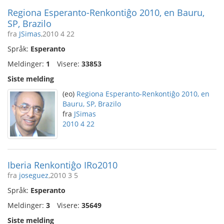
Regiona Esperanto-Renkontiĝo 2010, en Bauru,
SP, Brazilo
fra
JSimas
,2010 4 22
Språk:
Esperanto
Meldinger:
1
Visere:
33853
Siste melding
(eo)
Regiona Esperanto-Renkontiĝo 2010, en
Bauru, SP, Brazilo
fra
JSimas
2010 4 22
Iberia Renkontiĝo IRo2010
fra
joseguez
,2010 3 5
Språk:
Esperanto
Meldinger:
3
Visere:
35649
Siste melding