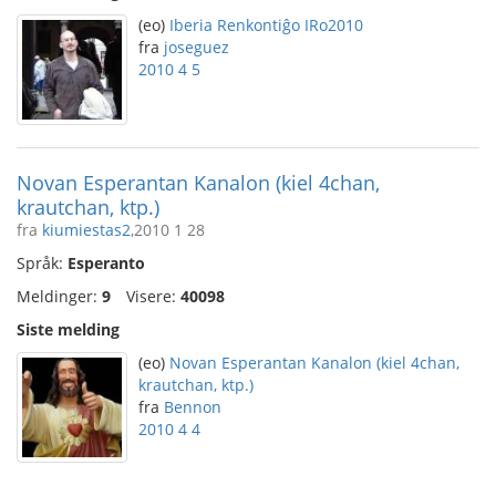
(eo)
Iberia Renkontiĝo IRo2010
fra
joseguez
2010 4 5
Novan Esperantan Kanalon (kiel 4chan,
krautchan, ktp.)
fra
kiumiestas2
,2010 1 28
Språk:
Esperanto
Meldinger:
9
Visere:
40098
Siste melding
(eo)
Novan Esperantan Kanalon (kiel 4chan,
krautchan, ktp.)
fra
Bennon
2010 4 4