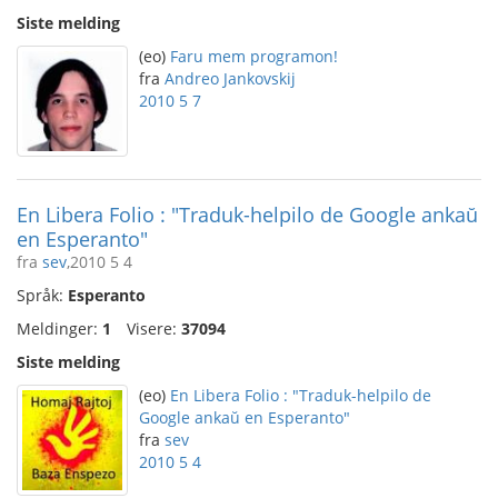
Siste melding
(eo)
Faru mem programon!
fra
Andreo Jankovskij
2010 5 7
En Libera Folio : "Traduk-helpilo de Google ankaŭ
en Esperanto"
fra
sev
,2010 5 4
Språk:
Esperanto
Meldinger:
1
Visere:
37094
Siste melding
(eo)
En Libera Folio : "Traduk-helpilo de
Google ankaŭ en Esperanto"
fra
sev
2010 5 4