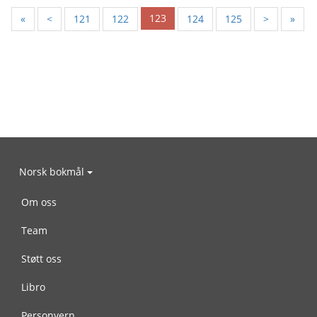
123
«
<
121
122
124
125
>
»
Norsk bokmål
Om oss
Team
Støtt oss
Libro
Personvern