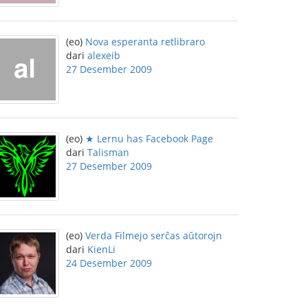
(eo)
Nova esperanta retlibraro
dari
alexeib
27 Desember 2009
(eo)
★ Lernu has Facebook Page
dari
Talisman
27 Desember 2009
(eo)
Verda Filmejo serĉas aŭtorojn
dari
KienLi
24 Desember 2009