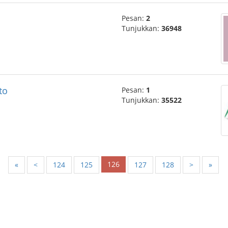
Pesan:
2
Tunjukkan:
36948
to
Pesan:
1
Tunjukkan:
35522
126
«
<
124
125
127
128
>
»