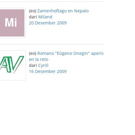
(eo)
Zamenhoftago en Nepalo
dari
Miland
20 Desember 2009
(eo)
Romano "Eŭgeno Onegin" aperis
en la reto
dari
Cyrill
16 Desember 2009