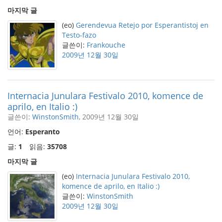
마지막 글
(eo)
Gerendevua Retejo por Esperantistoj en
Testo-fazo
글쓴이:
Frankouche
2009년 12월 30일
Internacia Junulara Festivalo 2010, komence de
aprilo, en Italio :)
글쓴이:
WinstonSmith
, 2009년 12월 30일
언어:
Esperanto
글:
1
읽음:
35708
마지막 글
(eo)
Internacia Junulara Festivalo 2010,
komence de aprilo, en Italio :)
글쓴이:
WinstonSmith
2009년 12월 30일