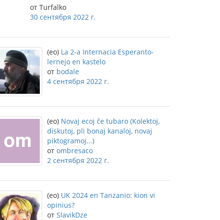
от Turfalko
30 сентября 2022 г.
(eo)
La 2-a Internacia Esperanto-
lernejo en kastelo
от
bodale
4 сентября 2022 г.
(eo)
Novaj ecoj ĉe tubaro (Kolektoj,
diskutoj, pli bonaj kanaloj, novaj
piktogramoj...)
от
ombresaco
2 сентября 2022 г.
(eo)
UK 2024 en Tanzanio: kion vi
opinius?
от
SlavikDze