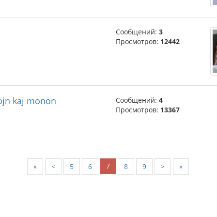
Сообщений:
3
Просмотров:
12442
rojn kaj monon
Сообщений:
4
Просмотров:
13367
7
«
<
5
6
8
9
>
»