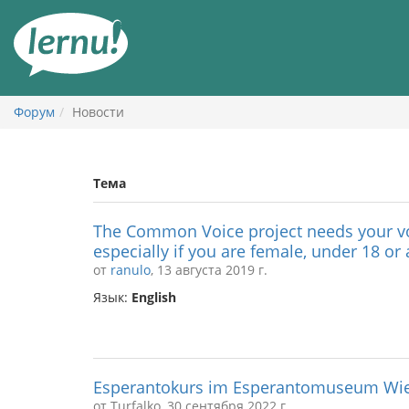
К
содержанию
Форум
Новости
Тема
The Common Voice project needs your vo
especially if you are female, under 18 or
от
ranulo
, 13 августа 2019 г.
Язык:
English
Esperantokurs im Esperantomuseum Wie
от Turfalko, 30 сентября 2022 г.