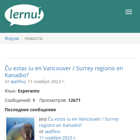
К
содержанию
Мен
Форум
Новости
Ĉu estas iu en Vancouver / Surrey regiono en
Kanadio?
от
walfino
, 11 ноября 2023 г.
Язык:
Esperanto
Сообщений:
1
Просмотров:
12671
Последнее сообщение
(eo)
Ĉu estas iu en Vancouver / Surrey
regiono en Kanadio?
от
walfino
11 ноября 2023 г.