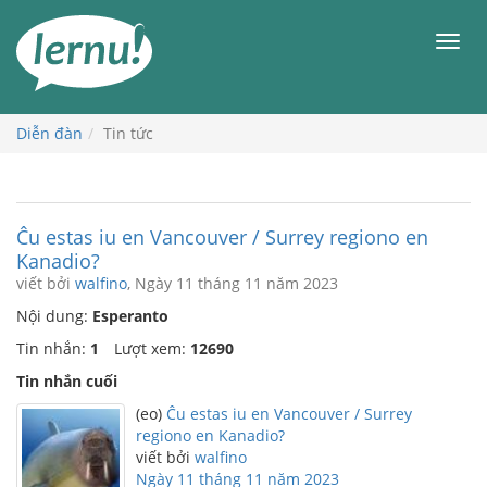
Đi
đến
Men
phần
nội
dung
Diễn đàn
Tin tức
Ĉu estas iu en Vancouver / Surrey regiono en
Kanadio?
viết bởi
walfino
, Ngày 11 tháng 11 năm 2023
Nội dung:
Esperanto
Tin nhắn:
1
Lượt xem:
12690
Tin nhắn cuối
(eo)
Ĉu estas iu en Vancouver / Surrey
regiono en Kanadio?
viết bởi
walfino
Ngày 11 tháng 11 năm 2023