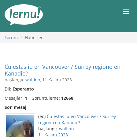
İçerik
Görüntüleme
Men
Forum:
Haberler
Ĉu estas iu en Vancouver / Surrey regiono en
Kanadio?
başlangıç
walfino
, 11 Kasım 2023
Dil:
Esperanto
Mesajlar:
1
Görüntüleme:
12668
Son mesaj
(eo)
Ĉu estas iu en Vancouver / Surrey
regiono en Kanadio?
başlangıç
walfino
11 Kasım 2023