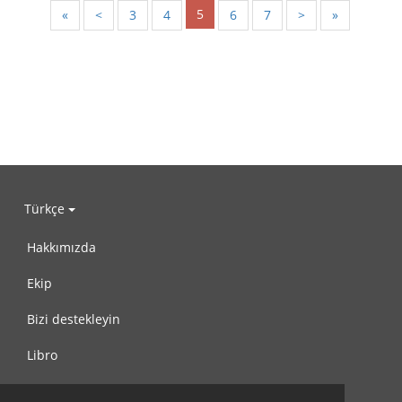
5
«
<
3
4
6
7
>
»
Türkçe
Hakkımızda
Ekip
Bizi destekleyin
Libro
Gizlilik Politikası