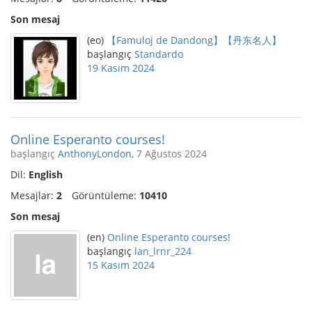
Son mesaj
(eo)
【Famuloj de Dandong】【丹东名人】
başlangıç
Standardo
19 Kasım 2024
Online Esperanto courses!
başlangıç
AnthonyLondon
, 7 Ağustos 2024
Dil:
English
Mesajlar:
2
Görüntüleme:
10410
Son mesaj
(en)
Online Esperanto courses!
başlangıç
lan_lrnr_224
15 Kasım 2024