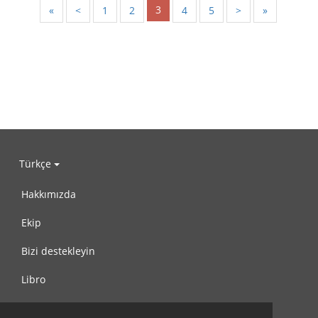
3
«
<
1
2
4
5
>
»
Türkçe
Hakkımızda
Ekip
Bizi destekleyin
Libro
Gizlilik Politikası