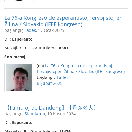
La 76-a Kongreso de esperantistoj fervojistoj en
Žilina / Slovakio (IFEF kongreso)
başlangıç
Ladek
, 17 Ocak 2025
Dil:
Esperanto
Mesajlar:
3
Görüntüleme:
8383
Son mesaj
(eo)
La 76-a Kongreso de esperantistoj
fervojistoj en Žilina / Slovakio (IFEF kongreso)
başlangıç
Ladek
6 Şubat 2025
【Famuloj de Dandong】【丹东名人】
başlangıç
Standardo
, 10 Kasım 2024
Dil:
Esperanto
Mesajlar:
8
Görüntüleme:
11426