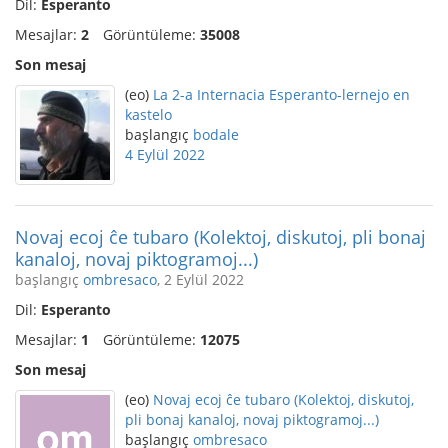
Dil:
Esperanto
Mesajlar:
2
Görüntüleme:
35008
Son mesaj
(eo)
La 2-a Internacia Esperanto-lernejo en
kastelo
başlangıç
bodale
4 Eylül 2022
Novaj ecoj ĉe tubaro (Kolektoj, diskutoj, pli bonaj
kanaloj, novaj piktogramoj...)
başlangıç
ombresaco
, 2 Eylül 2022
Dil:
Esperanto
Mesajlar:
1
Görüntüleme:
12075
Son mesaj
(eo)
Novaj ecoj ĉe tubaro (Kolektoj, diskutoj,
pli bonaj kanaloj, novaj piktogramoj...)
başlangıç
ombresaco