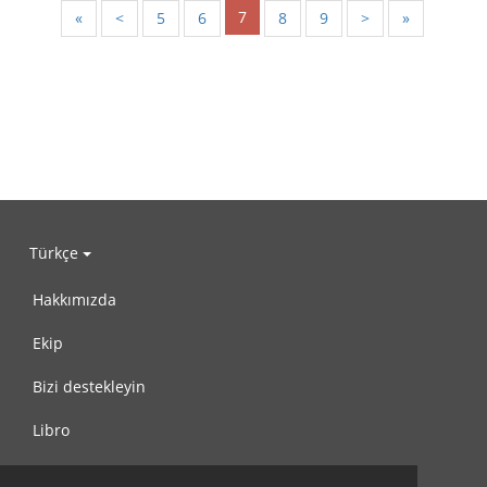
7
«
<
5
6
8
9
>
»
Türkçe
Hakkımızda
Ekip
Bizi destekleyin
Libro
Gizlilik Politikası