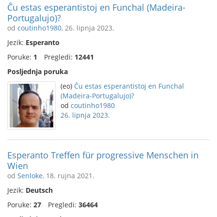
Ĉu estas esperantistoj en Funchal (Madeira-
Portugalujo)?
od
coutinho1980
, 26. lipnja 2023.
Jezik:
Esperanto
Poruke:
1
Pregledi:
12441
Posljednja poruka
(eo)
Ĉu estas esperantistoj en Funchal
(Madeira-Portugalujo)?
od
coutinho1980
26. lipnja 2023.
Esperanto Treffen für progressive Menschen in
Wien
od
Senloke
, 18. rujna 2021.
Jezik:
Deutsch
Poruke:
27
Pregledi:
36464