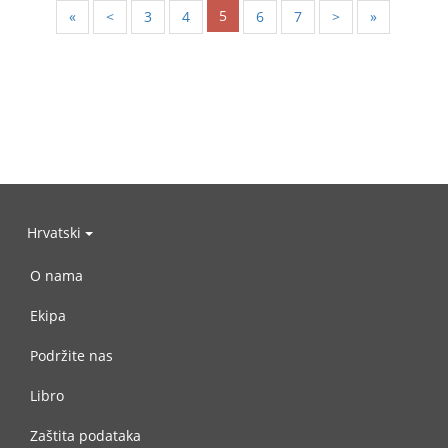
5
«
<
3
4
6
7
>
»
Hrvatski
O nama
Ekipa
Podržite nas
Libro
Zaštita podataka