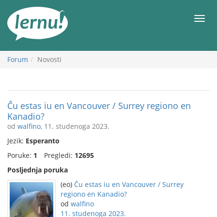
Sadržaj
Meni
Forum
Novosti
Ĉu estas iu en Vancouver / Surrey regiono en
Kanadio?
od
walfino
, 11. studenoga 2023.
Jezik:
Esperanto
Poruke:
1
Pregledi:
12695
Posljednja poruka
(eo)
Ĉu estas iu en Vancouver / Surrey
regiono en Kanadio?
od
walfino
11. studenoga 2023.