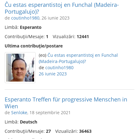
Ĉu estas esperantistoj en Funchal (Madeira-
Portugalujo)?
de
coutinho1980
, 26 iunie 2023
Limbă:
Esperanto
Contribuții/Mesaje:
1
Vizualizări:
12441
Ultima contribuție/postare
(eo)
Ĉu estas esperantistoj en Funchal
(Madeira-Portugalujo)?
de
coutinho1980
26 iunie 2023
Esperanto Treffen für progressive Menschen in
Wien
de
Senloke
, 18 septembrie 2021
Limbă:
Deutsch
Contribuții/Mesaje:
27
Vizualizări:
36463