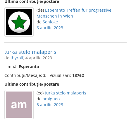
Ultima contribuție/postare
(de)
Esperanto Treffen für progressive
Menschen in Wien
de
Senloke
6 aprilie 2023
turka stelo malaperis
de
thyrolf
, 4 aprilie 2023
Limbă:
Esperanto
Contribuții/Mesaje:
2
Vizualizări:
13762
Ultima contribuție/postare
(eo)
turka stelo malaperis
de
amigueo
6 aprilie 2023