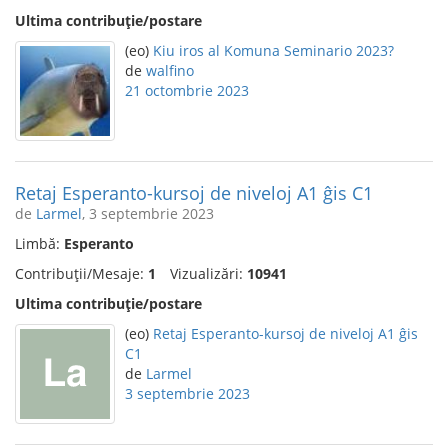
Ultima contribuție/postare
(eo)
Kiu iros al Komuna Seminario 2023?
de
walfino
21 octombrie 2023
Retaj Esperanto-kursoj de niveloj A1 ĝis C1
de
Larmel
, 3 septembrie 2023
Limbă:
Esperanto
Contribuții/Mesaje:
1
Vizualizări:
10941
Ultima contribuție/postare
(eo)
Retaj Esperanto-kursoj de niveloj A1 ĝis
C1
de
Larmel
3 septembrie 2023