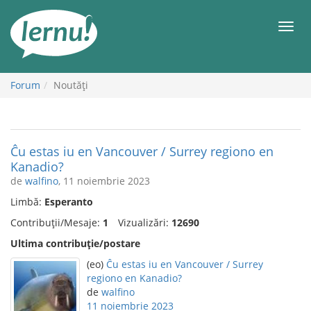
Mergi
la
Meni
conținut
Forum
Noutăţi
Ĉu estas iu en Vancouver / Surrey regiono en
Kanadio?
de
walfino
, 11 noiembrie 2023
Limbă:
Esperanto
Contribuții/Mesaje:
1
Vizualizări:
12690
Ultima contribuție/postare
(eo)
Ĉu estas iu en Vancouver / Surrey
regiono en Kanadio?
de
walfino
11 noiembrie 2023