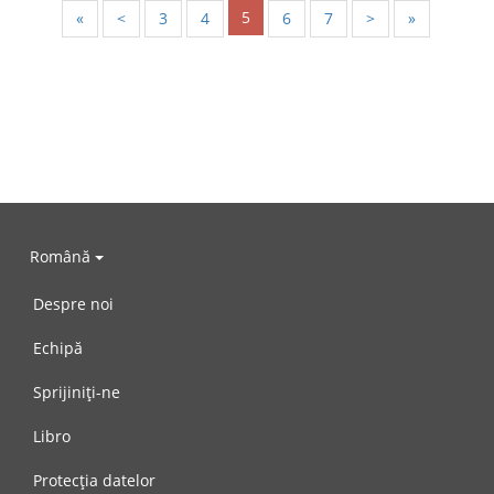
5
«
<
3
4
6
7
>
»
Română
Despre noi
Echipă
Sprijiniți-ne
Libro
Protecția datelor