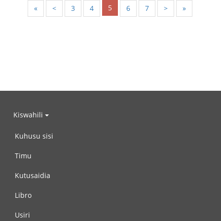
5
«
<
3
4
6
7
>
»
Kiswahili
Kuhusu sisi
Timu
Kutusaidia
Libro
Usiri