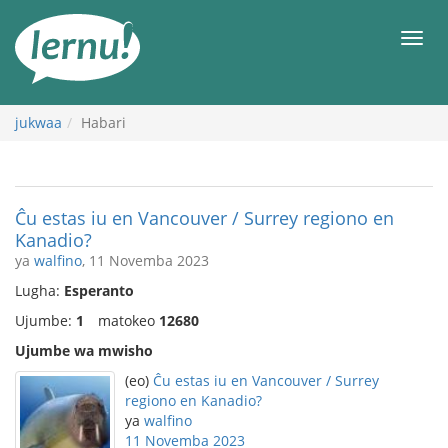
Kwa
maudhui
orod
jukwaa
Habari
Ĉu estas iu en Vancouver / Surrey regiono en
Kanadio?
ya
walfino
, 11 Novemba 2023
Lugha:
Esperanto
Ujumbe:
1
matokeo
12680
Ujumbe wa mwisho
(eo)
Ĉu estas iu en Vancouver / Surrey
regiono en Kanadio?
ya
walfino
11 Novemba 2023