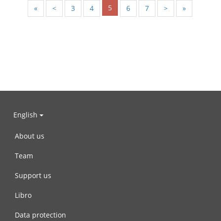
5
«
<
3
4
6
7
>
»
English
About us
Team
Support us
Libro
Data protection