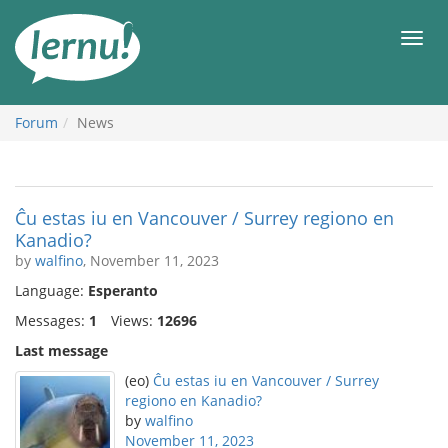
Skip
to
Men
the
content
Forum
News
Ĉu estas iu en Vancouver / Surrey regiono en
Kanadio?
by
walfino
, November 11, 2023
Language:
Esperanto
Messages:
1
Views:
12696
Last message
(eo)
Ĉu estas iu en Vancouver / Surrey
regiono en Kanadio?
by
walfino
November 11, 2023