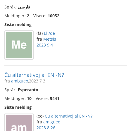
Språk:
فارسی
Meldinger:
2
Visere:
10052
Siste melding
(fa)
El /de
fra
Metsis
2023 9 4
Ĉu alternativoj al EN -N?
fra
amigueo
,2023 7 3
Språk:
Esperanto
Meldinger:
10
Visere:
9441
Siste melding
(eo)
Ĉu alternativoj al EN -N?
fra
amigueo
2023 8 26