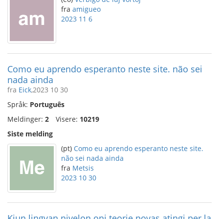
fra
amigueo
2023 11 6
Como eu aprendo esperanto neste site. não sei
nada ainda
fra
Eick
,2023 10 30
Språk:
Português
Meldinger:
2
Visere:
10219
Siste melding
(pt)
Como eu aprendo esperanto neste site.
não sei nada ainda
fra
Metsis
2023 10 30
Kiun lingvan nivelon oni teorie povas atingi per la