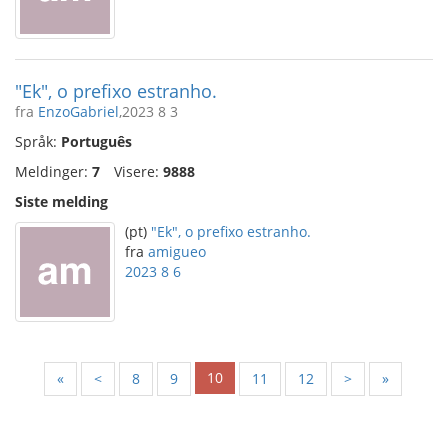
"Ek", o prefixo estranho.
fra
EnzoGabriel
,2023 8 3
Språk:
Português
Meldinger:
7
Visere:
9888
Siste melding
(pt)
"Ek", o prefixo estranho.
fra
amigueo
2023 8 6
10
«
<
8
9
11
12
>
»