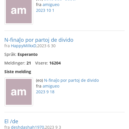
fra
amigueo
2023 10 1
N-finaĵo por partoj de divido
fra
HappyMilkxD
,2023 6 30
Språk:
Esperanto
Meldinger:
21
Visere:
16204
Siste melding
(eo)
N-finaĵo por partoj de divido
fra
amigueo
2023 9 18
El /de
fra
deshdashah1970
,2023 9 3