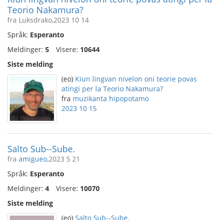
Teorio Nakamura?
fra Luksdrako,2023 10 14
Språk:
Esperanto
Meldinger:
5
Visere:
10644
Siste melding
(eo)
Kiun lingvan nivelon oni teorie povas
atingi per la Teorio Nakamura?
fra
muzikanta hipopotamo
2023 10 15
Salto Sub--Sube.
fra
amigueo
,2023 5 21
Språk:
Esperanto
Meldinger:
4
Visere:
10070
Siste melding
(eo)
Salto Sub--Sube.