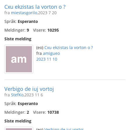
Cxu ekzistas la vorton o ?
fra
miestasgorilo
,2023 7 20
Språk:
Esperanto
Meldinger:
9
Visere:
10295
Siste melding
(eo)
Cxu ekzistas la vorton o ?
fra
amigueo
2023 11 10
Verbigo de iuj vortoj
fra
StefKo
,2023 11 6
Språk:
Esperanto
Meldinger:
2
Visere:
10738
Siste melding
(eo)
Verbigo de iuj vortoj