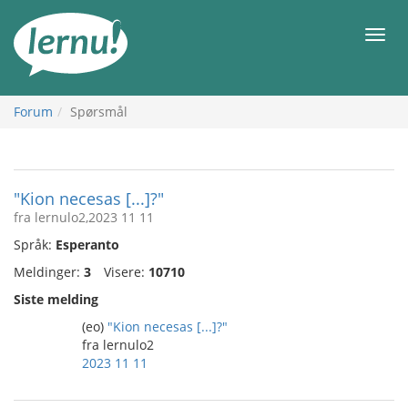
Til
innholdet
Meny
Forum
Spørsmål
"Kion necesas [...]?"
fra lernulo2,2023 11 11
Språk:
Esperanto
Meldinger:
3
Visere:
10710
Siste melding
(eo)
"Kion necesas [...]?"
fra lernulo2
2023 11 11