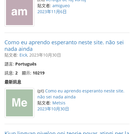
貼文者:
amigueo
2023年11月6日
Como eu aprendo esperanto neste site. não sei
nada ainda
貼文者:
Eick
, 2023年10月30日
語言:
Português
訊息:
2
顯示:
10219
最新訊息
(pt)
Como eu aprendo esperanto neste site.
não sei nada ainda
貼文者:
Metsis
2023年10月30日
Kiun lingvan nivelon oni teorie povas atingi per la