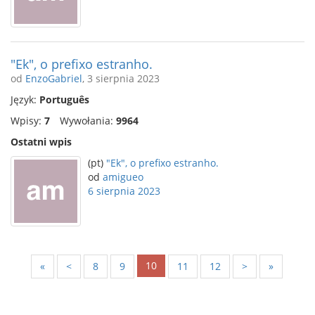
"Ek", o prefixo estranho.
od
EnzoGabriel
, 3 sierpnia 2023
Język:
Português
Wpisy:
7
Wywołania:
9964
Ostatni wpis
(pt)
"Ek", o prefixo estranho.
od
amigueo
6 sierpnia 2023
10
«
<
8
9
11
12
>
»