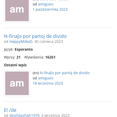
od
amigueo
1 października 2023
N-finaĵo por partoj de divido
od
HappyMilkxD
, 30 czerwca 2023
Język:
Esperanto
Wpisy:
21
Wywołania:
16261
Ostatni wpis
(eo)
N-finaĵo por partoj de divido
od
amigueo
18 września 2023
El /de
od
deshdashah1970
, 3 września 2023