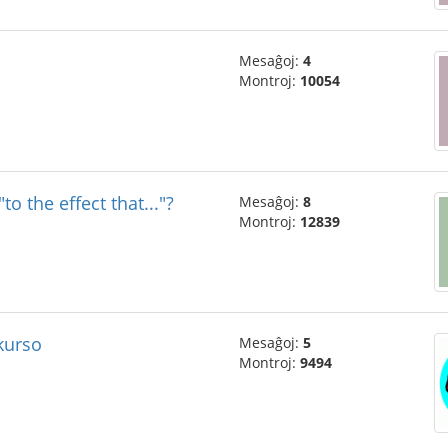
Mesaĝoj:
4
Montroj:
10054
o the effect that..."?
Mesaĝoj:
8
Montroj:
12839
kurso
Mesaĝoj:
5
Montroj:
9494