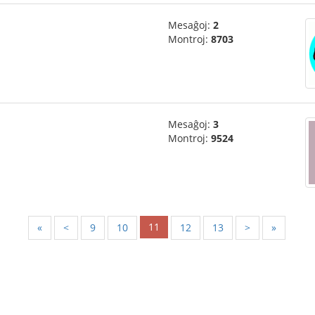
Mesaĝoj:
2
Montroj:
8703
Mesaĝoj:
3
Montroj:
9524
11
«
<
9
10
12
13
>
»