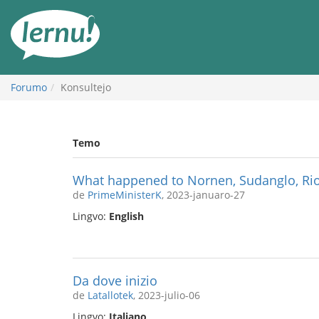
Al
la
enhavo
Forumo
Konsultejo
Temo
What happened to Nornen, Sudanglo, Ri
de
PrimeMinisterK
, 2023-januaro-27
Lingvo:
English
Da dove inizio
de
Latallotek
, 2023-julio-06
Lingvo:
Italiano