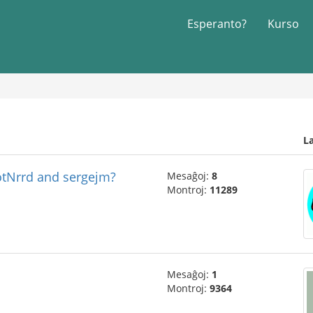
Esperanto?
Kurso
L
otNrrd and sergejm?
Mesaĝoj:
8
Montroj:
11289
Mesaĝoj:
1
Montroj:
9364