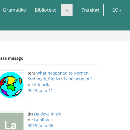
Gramatiko
Biblioteko
EO
Ensaluti
asta mesaĝo
(en)
What happened to Nornen,
Sudanglo, RiotNrrd and sergejm?
de
Altebrilas
2023-julio-11
(it)
Da dove inizio
de
Latallotek
2023-julio-06