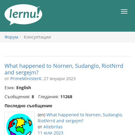
Към
съдържанието
Мен
Форум
Консултации
What happened to Nornen, Sudanglo, RiotNrrd
and sergejm?
от
PrimeMinisterK
, 27 януари 2023
Език:
English
Съобщения:
8
Гледания:
11268
Последно съобщение
(en)
What happened to Nornen, Sudanglo,
RiotNrrd and sergejm?
от
Altebrilas
11 юли 2023