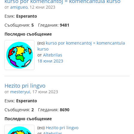
kurso por komencantoj = komencantula kurso
от
amigueo
, 12 юни 2023
Език:
Esperanto
Съобщения:
5
Гледания:
9481
Последно съобщение
(eo)
kurso por komencantoj = komencantula
kurso
от
Altebrilas
18 юни 2023
Hezito pri lingvo
от
mesteryui
, 17 юни 2023
Език:
Esperanto
Съобщения:
2
Гледания:
8690
Последно съобщение
(eo)
Hezito pri lingvo
от
Altebrilas