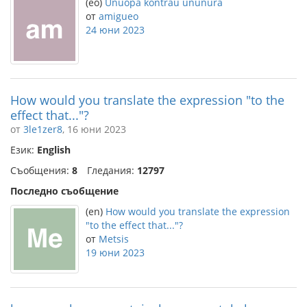
(eo)
Unuopa kontraŭ ununura
от
amigueo
24 юни 2023
How would you translate the expression "to the
effect that..."?
от
3le1zer8
, 16 юни 2023
Език:
English
Съобщения:
8
Гледания:
12797
Последно съобщение
(en)
How would you translate the expression
"to the effect that..."?
от
Metsis
19 юни 2023