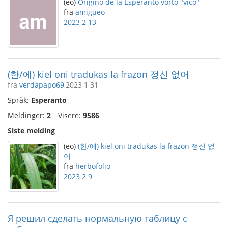
(eo)
Origino de la Esperanto vorto "vico"
fra
amigueo
2023 2 13
(한/에) kiel oni tradukas la frazon 정신 없어
fra
verdapapo69
,2023 1 31
Språk:
Esperanto
Meldinger:
2
Visere:
9586
Siste melding
(eo)
(한/에) kiel oni tradukas la frazon 정신 없
어
fra
herbofolio
2023 2 9
Я решил сделать нормальную таблицу с