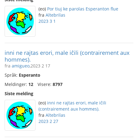
(eo)
Por tiuj ke parolas Esperanton flue
fra
Altebrilas
2023 3 1
inni ne rajtas erori, male iĉili (contrairement aux
hommes).
fra
amigueo
,2023 2 17
Språk:
Esperanto
Meldinger:
12
Visere:
8797
Siste melding
(eo)
inni ne rajtas erori, male iĉili
(contrairement aux hommes).
fra
Altebrilas
2023 2 27