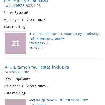
табличными словами
fra
ztez36575
,2023 1 28
Språk:
Русский
Meldinger:
3
Visere:
9514
Siste melding
(ru)
Я решил сделать нормальную таблицу с
табличными словами
fra
ztez36575
2023 2 5
IAFOJE tamen "aŭ" estas inkluziva
fra
amigueo
,2023 1 25
Språk:
Esperanto
Meldinger:
4
Visere:
10253
Siste melding
(eo)
IAFOJE tamen "aŭ" estas inkluziva
fra
amigueo