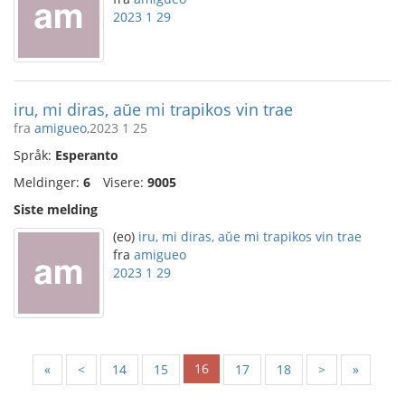
2023 1 29
iru, mi diras, aŭe mi trapikos vin trae
fra
amigueo
,2023 1 25
Språk:
Esperanto
Meldinger:
6
Visere:
9005
Siste melding
(eo)
iru, mi diras, aŭe mi trapikos vin trae
fra
amigueo
2023 1 29
16
«
<
14
15
17
18
>
»