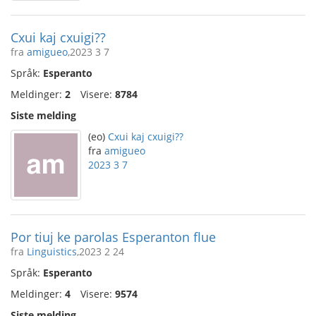
Cxui kaj cxuigi??
fra
amigueo
,2023 3 7
Språk:
Esperanto
Meldinger:
2
Visere:
8784
Siste melding
(eo)
Cxui kaj cxuigi??
fra
amigueo
2023 3 7
Por tiuj ke parolas Esperanton flue
fra
Linguistics
,2023 2 24
Språk:
Esperanto
Meldinger:
4
Visere:
9574
Siste melding