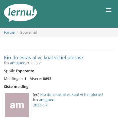
Til
innholdet
Meny
Forum
Spørsmål
Kio do estas al vi, kual vi tiel ploras?
fra
amigueo
,2023 3 7
Språk:
Esperanto
Meldinger:
1
Visere:
8893
Siste melding
(eo)
Kio do estas al vi, kual vi tiel ploras?
fra
amigueo
2023 3 7