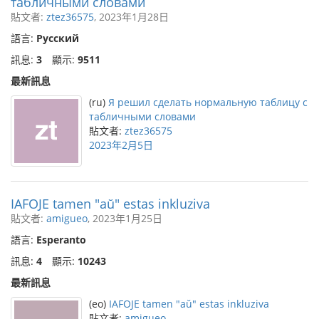
табличными словами
貼文者:
ztez36575
, 2023年1月28日
語言:
Русский
訊息:
3
顯示:
9511
最新訊息
(ru)
Я решил сделать нормальную таблицу с
табличными словами
貼文者:
ztez36575
2023年2月5日
IAFOJE tamen "aŭ" estas inkluziva
貼文者:
amigueo
, 2023年1月25日
語言:
Esperanto
訊息:
4
顯示:
10243
最新訊息
(eo)
IAFOJE tamen "aŭ" estas inkluziva
貼文者:
amigueo