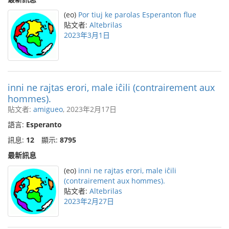
(eo)
Por tiuj ke parolas Esperanton flue
貼文者:
Altebrilas
2023年3月1日
inni ne rajtas erori, male iĉili (contrairement aux
hommes).
貼文者:
amigueo
, 2023年2月17日
語言:
Esperanto
訊息:
12
顯示:
8795
最新訊息
(eo)
inni ne rajtas erori, male iĉili
(contrairement aux hommes).
貼文者:
Altebrilas
2023年2月27日