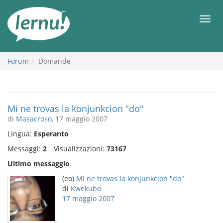
Vai
all’indice
Men
Forum
Domande
Mi ne trovas la konjunkcion "do"
di
Masacroso
, 17 maggio 2007
Lingua:
Esperanto
Messaggi:
2
Visualizzazioni:
73167
Ultimo messaggio
(eo)
Mi ne trovas la konjunkcion "do"
di
Kwekubo
17 maggio 2007