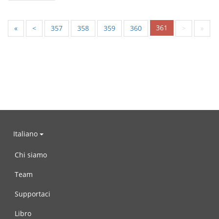
361
«
<
357
358
359
360
>
»
Italiano
Chi siamo
Team
Supportaci
Libro